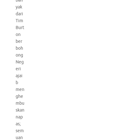
ban
yak
dari
Tim
Burt
on
ber
boh
ong
Neg
eri
ajai
b
men
ghe
mbu
skan
nap
as;
sem
uan