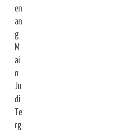
en
an
g
M
ai
n
Ju
di
Te
rg