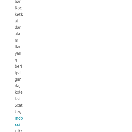
liar
Roc
ketk
at
dan
ala
m
liar
yan
g
berl
ipat
gan
da,
kole
ksi
Scat
ter,
indo
xxi
Ultr