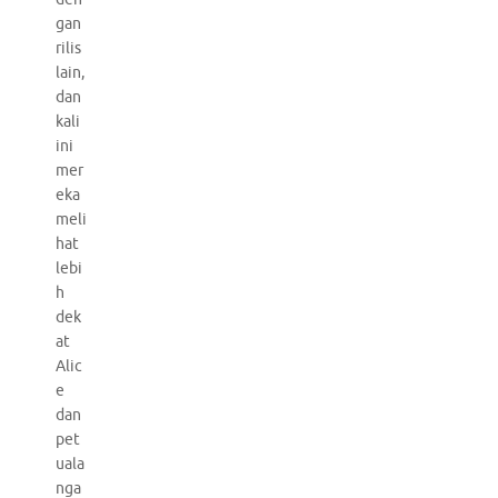
gan
rilis
lain,
dan
kali
ini
mer
eka
meli
hat
lebi
h
dek
at
Alic
e
dan
pet
uala
nga