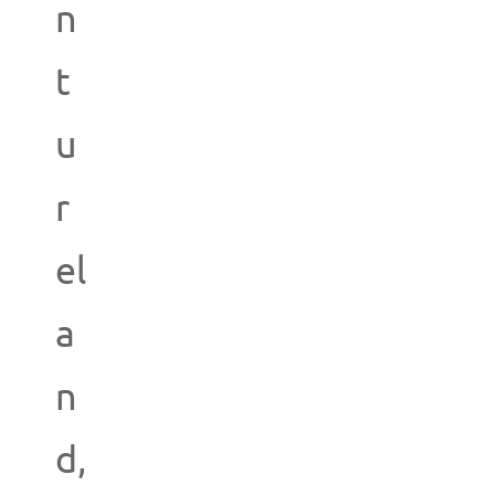
n
t
u
r
el
a
n
d,