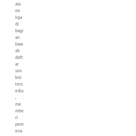
ala
mi
liga
di
bagi
an
baw
ah
daft
ar
sim
bol
ters
edia
,
me
mbe
ri
pem
ena