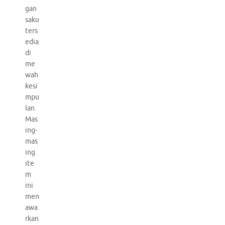
gan
saku
ters
edia
di
me
wah
kesi
mpu
lan.
Mas
ing-
mas
ing
ite
m
ini
men
awa
rkan