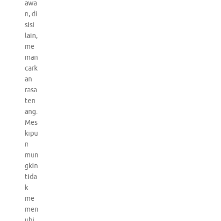
awa
n, di
sisi
lain,
me
man
cark
an
rasa
ten
ang.
Mes
kipu
n
mun
gkin
tida
k
me
men
uhi