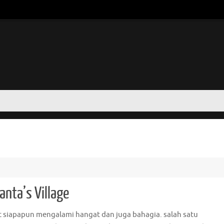
anta’s Village
t siapapun mengalami hangat dan juga bahagia. salah satu