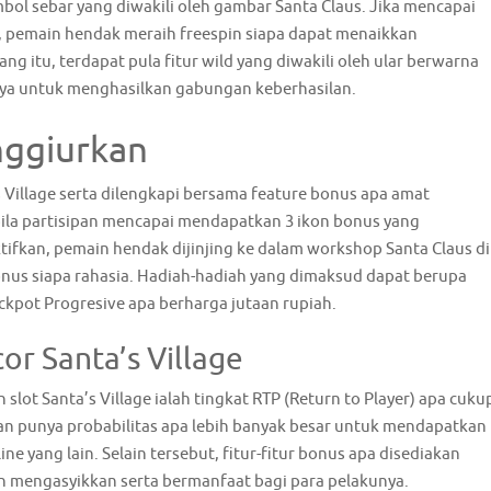
mbol sebar yang diwakili oleh gambar Santa Claus. Jika mencapai
, pemain hendak meraih freespin siapa dapat menaikkan
g itu, terdapat pula fitur wild yang diwakili oleh ular berwarna
nya untuk menghasilkan gabungan keberhasilan.
nggiurkan
’s Village serta dilengkapi bersama feature bonus apa amat
n bila partisipan mencapai mendapatkan 3 ikon bonus yang
ifkan, pemain hendak dijinjing ke dalam workshop Santa Claus di
bonus siapa rahasia. Hadiah-hadiah yang dimaksud dapat berupa
ckpot Progresive apa berharga jutaan rupiah.
or Santa’s Village
lot Santa’s Village ialah tingkat RTP (Return to Player) apa cuku
an punya probabilitas apa lebih banyak besar untuk mendapatkan
e yang lain. Selain tersebut, fitur-fitur bonus apa disediakan
n mengasyikkan serta bermanfaat bagi para pelakunya.