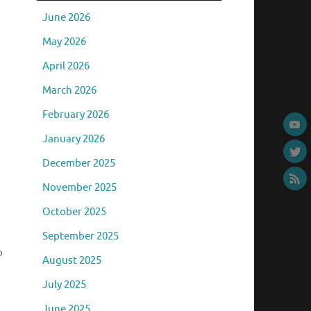
June 2026
May 2026
April 2026
March 2026
February 2026
January 2026
December 2025
November 2025
October 2025
September 2025
p
August 2025
July 2025
June 2025