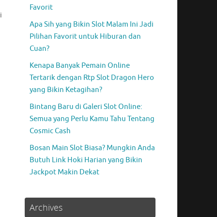
Favorit
i
Apa Sih yang Bikin Slot Malam Ini Jadi
Pilihan Favorit untuk Hiburan dan
Cuan?
Kenapa Banyak Pemain Online
Tertarik dengan Rtp Slot Dragon Hero
yang Bikin Ketagihan?
Bintang Baru di Galeri Slot Online:
Semua yang Perlu Kamu Tahu Tentang
Cosmic Cash
Bosan Main Slot Biasa? Mungkin Anda
Butuh Link Hoki Harian yang Bikin
Jackpot Makin Dekat
Archives