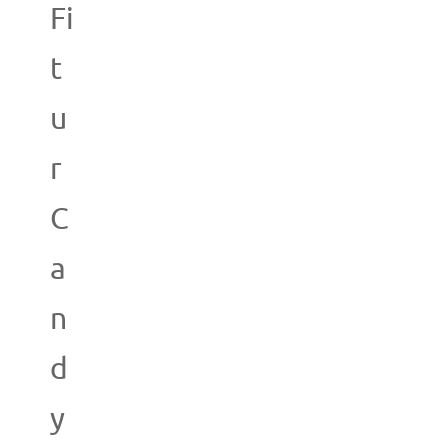
Fi
t
u
r
C
a
n
d
y