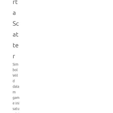
rt
a
Sc
at
te
r
Sim
bol
Wil
d
dala
m
gam
e ini
satu