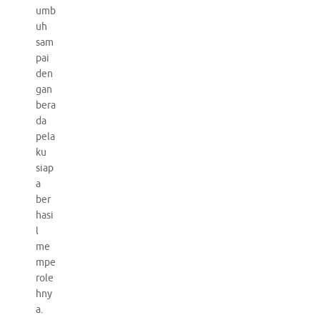
umb
uh
sam
pai
den
gan
bera
da
pela
ku
siap
a
ber
hasi
l
me
mpe
role
hny
a.