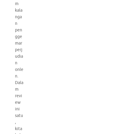
m
kala
nga
n
pen
gge
mar
perj
udia
n
onle
n.
Dala
m
revi
ew
ini
satu
,
kita