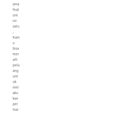
ama
feat
ure
ini
satu
,
Kam
u
bisa
mer
aih
pelu
ang
unt
uk
mel
aku
kan
per
mai