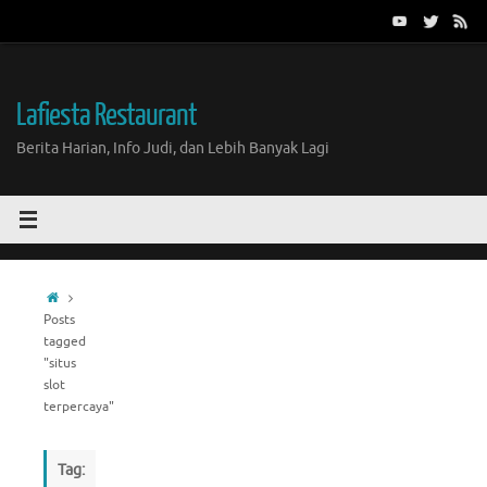
Skip
to
content
Lafiesta Restaurant
Berita Harian, Info Judi, dan Lebih Banyak Lagi
Home
Posts
tagged
"situs
slot
terpercaya"
Tag: