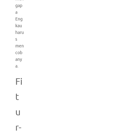
gap
a
Eng
kau
haru
s
men
cob
any
a.
Fi
t
u
r-