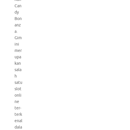
Can
dy
Bon
anz
a.
Gim
ini
mer
upa
kan
sala
h
satu
slot
onli
ne
ter-
terk
enal
dala