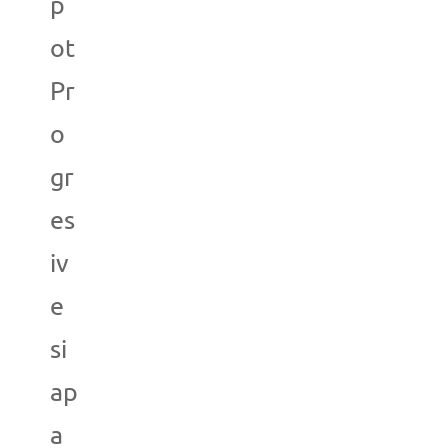
p
ot
Pr
o
gr
es
iv
e
si
ap
a