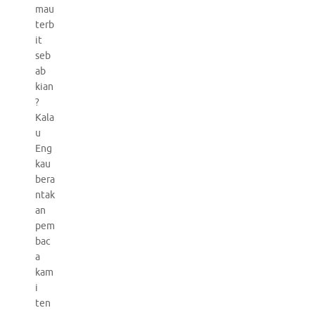
mau
terb
it
seb
ab
kian
?
Kala
u
Eng
kau
bera
ntak
an
pem
bac
a
kam
i
ten