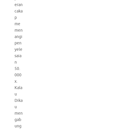
eran
caka
p
me
men
angi
pen
yele
saia
n
50.
000
x.
Kala
u
Dika
u
men
gab
ung