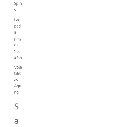
Spin
s
Lagi
pad
a
play
e r:
96.
24%
Vola
tilit
as :
Agu
ng
S
a