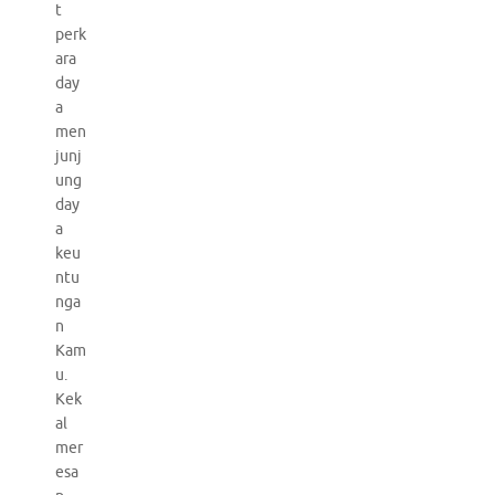
t
perk
ara
day
a
men
junj
ung
day
a
keu
ntu
nga
n
Kam
u.
Kek
al
mer
esa