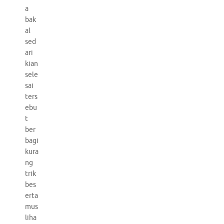
a
bak
al
sed
ari
kian
sele
sai
ters
ebu
t
ber
bagi
kura
ng
trik
bes
erta
mus
liha