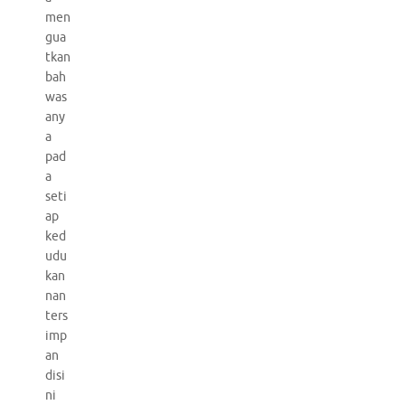
men
gua
tkan
bah
was
any
a
pad
a
seti
ap
ked
udu
kan
nan
ters
imp
an
disi
ni