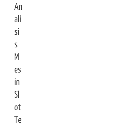
An
ali
si
s
M
es
in
Sl
ot
Te