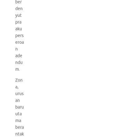
ber
den
yut
pra
aku
pers
eroa
n
ade
ndu
m.
Zon
a,
urus
an
baru
uta
ma
bera
ntak