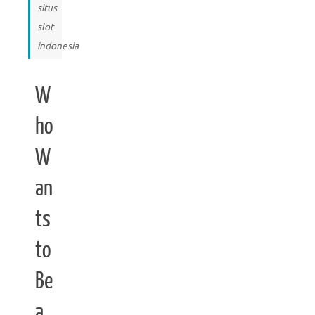
situs
slot
indonesia
W
ho
W
an
ts
to
Be
a