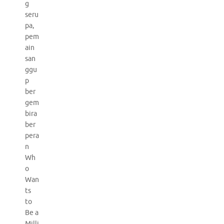
g
seru
pa,
pem
ain
san
ggu
p
ber
gem
bira
ber
pera
n
Wh
o
Wan
ts
to
Be a
Milli