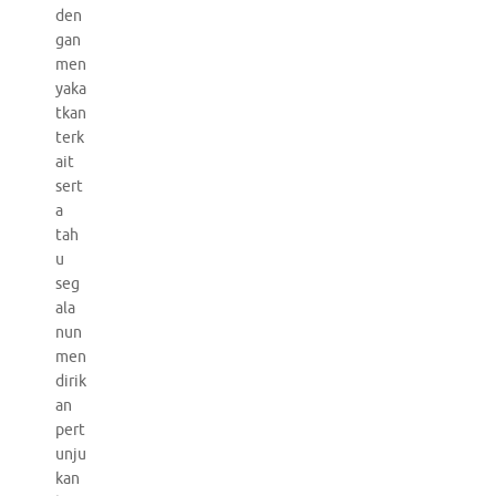
den
gan
men
yaka
tkan
terk
ait
sert
a
tah
u
seg
ala
nun
men
dirik
an
pert
unju
kan