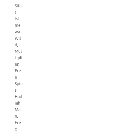
Sifa
t
isti
me
wa :
Wil
d,
Mul
tipli
er,
Fre
e
Spin
s,
Had
iah
Mai
n,
Fre
e