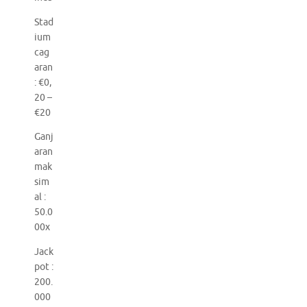
Stad
ium
cag
aran
: €0,
20 –
€20
Ganj
aran
mak
sim
al :
50.0
00x
Jack
pot :
200.
000