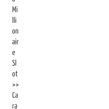
Mi
lli
on
air
e
Sl
ot
>>
Ca
ra