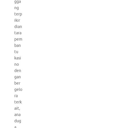
gga
ng
terp
ikir
dian
tara
pem
ban
tu
kasi
no
den
gan
ber
gelo
ra
terk
ait,
ana
dug
a