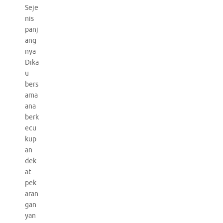
Seje
nis
panj
ang
nya
Dika
u
bers
ama
ana
berk
ecu
kup
an
dek
at
pek
aran
gan
yan