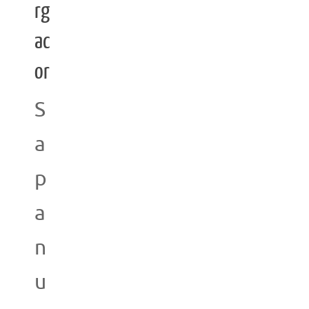
rg
ac
or
S
a
p
a
n
u