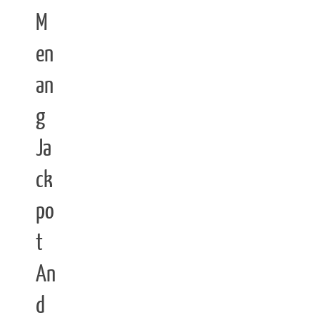
M
en
an
g
Ja
ck
po
t
An
d