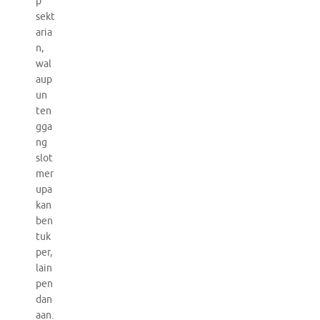
p
sekt
aria
n,
wal
aup
un
ten
gga
ng
slot
mer
upa
kan
ben
tuk
per,
lain
pen
dan
aan.