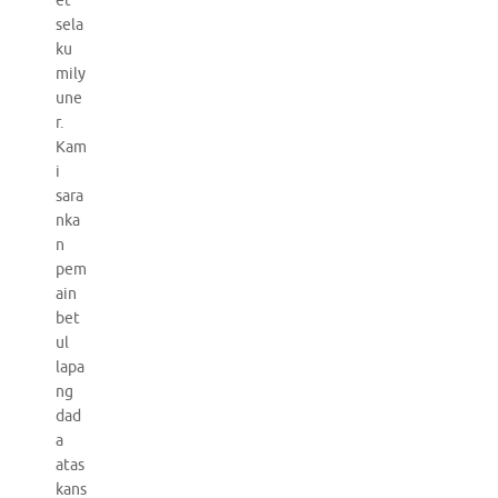
et
sela
ku
mily
une
r.
Kam
i
sara
nka
n
pem
ain
bet
ul
lapa
ng
dad
a
atas
kans