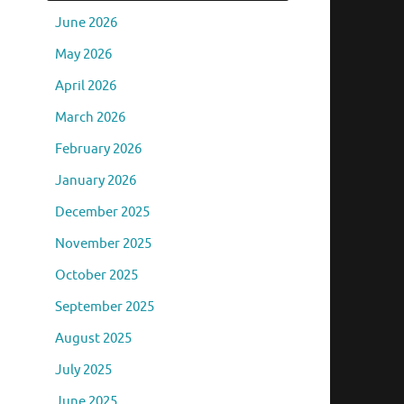
June 2026
May 2026
April 2026
March 2026
February 2026
January 2026
December 2025
November 2025
October 2025
September 2025
August 2025
July 2025
June 2025