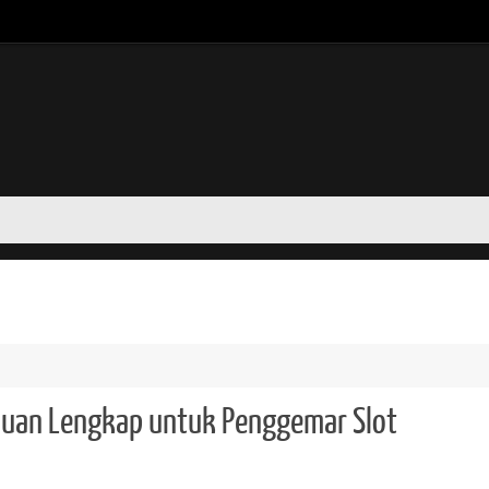
nduan Lengkap untuk Penggemar Slot