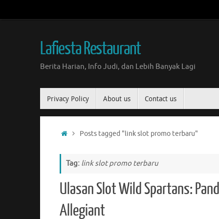
Skip
to
content
Lafiesta Restaurant
Berita Harian, Info Judi, dan Lebih Banyak Lagi
Skip
Privacy Policy
About us
Contact us
to
content
Home
Posts tagged "link slot promo terbaru"
Tag:
link slot promo terbaru
Ulasan Slot Wild Spartans: Pa
Allegiant