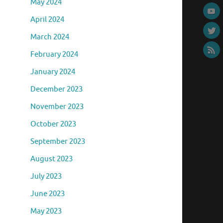
May 2024
April 2024
March 2024
February 2024
January 2024
December 2023
November 2023
October 2023
September 2023
August 2023
July 2023
June 2023
May 2023