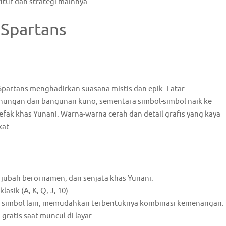
tur dan strategi mainnya.
 Spartans
partans menghadirkan suasana mistis dan epik. Latar
ngan dan bangunan kuno, sementara simbol-simbol naik ke
tefak khas Yunani. Warna-warna cerah dan detail grafis yang kaya
at.
, jubah berornamen, dan senjata khas Yunani.
asik (A, K, Q, J, 10).
n simbol lain, memudahkan terbentuknya kombinasi kemenangan.
gratis saat muncul di layar.