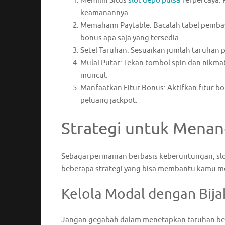
Memilih Situs
slot depo pulsa
Terpercaya: 
keamanannya.
Memahami Paytable: Bacalah tabel pembaya
bonus apa saja yang tersedia.
Setel Taruhan: Sesuaikan jumlah taruhan p
Mulai Putar: Tekan tombol spin dan nikm
muncul.
Manfaatkan Fitur Bonus: Aktifkan fitur 
peluang jackpot.
Strategi untuk Menang
Sebagai permainan berbasis keberuntungan, slo
beberapa strategi yang bisa membantu kamu 
Kelola Modal dengan Bija
Jangan gegabah dalam menetapkan taruhan besa