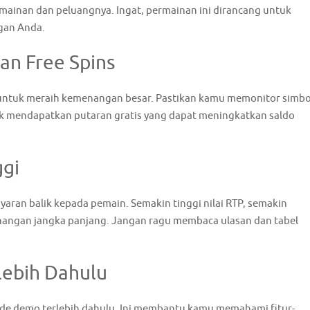
mainan dan peluangnya. Ingat, permainan ini dirancang untuk
gan Anda.
an Free Spins
k untuk meraih kemenangan besar. Pastikan kamu memonitor simbo
k mendapatkan putaran gratis yang dapat meningkatkan saldo
ggi
yaran balik kepada pemain. Semakin tinggi nilai RTP, semakin
ngan jangka panjang. Jangan ragu membaca ulasan dan tabel
ebih Dahulu
de demo terlebih dahulu. Ini membantu kamu memahami fitur-