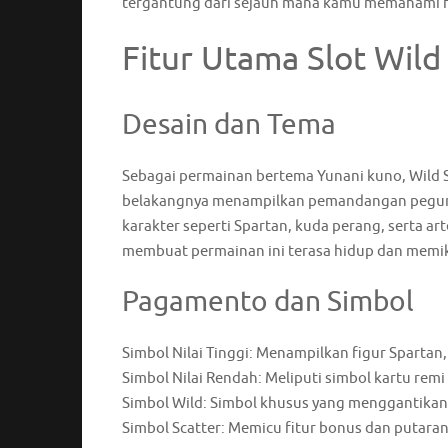
tergantung dari sejauh mana kamu memahami fi
Fitur Utama Slot Wild
Desain dan Tema
Sebagai permainan bertema Yunani kuno, Wild S
belakangnya menampilkan pemandangan pegunu
karakter seperti Spartan, kuda perang, serta ar
membuat permainan ini terasa hidup dan memik
Pagamento dan Simbol
Simbol Nilai Tinggi: Menampilkan figur Spartan
Simbol Nilai Rendah: Meliputi simbol kartu remi kl
Simbol Wild: Simbol khusus yang menggantika
Simbol Scatter: Memicu fitur bonus dan putaran 