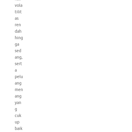
vola
tilit
as
ren
dah
hing
ga
sed
ang,
sert
a
pelu
ang
men
ang
yan
g
cuk
up
baik