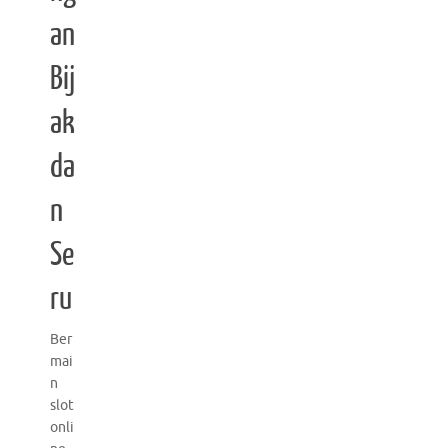
an
Bij
ak
da
n
Se
ru
Ber
mai
n
slot
onli