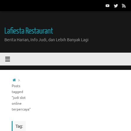
Skip
to
content
Lafiesta Restaurant
Berita Harian, Info Judi, dan Lebih Banyak Lagi
Home
Posts
tagged
"judi slot
online
terpercaya"
Tag: