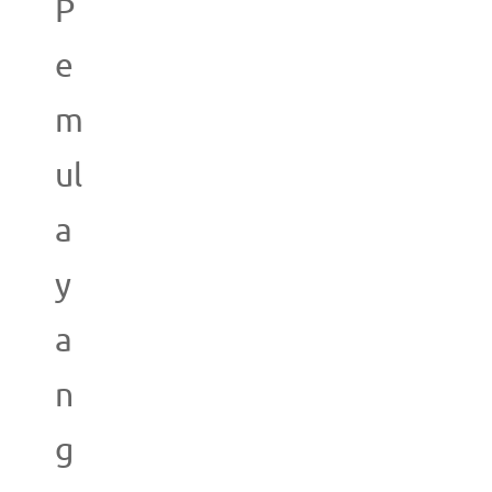
P
e
m
ul
a
y
a
n
g