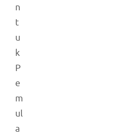
n
t
u
k
P
e
m
ul
a