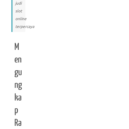
judi
slot
online
terpercaya
M
en
gu
ng
ka
p
Ra