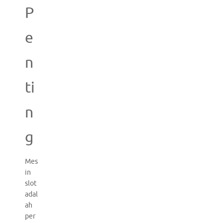
P
e
n
ti
n
g
Mes
in
slot
adal
ah
per