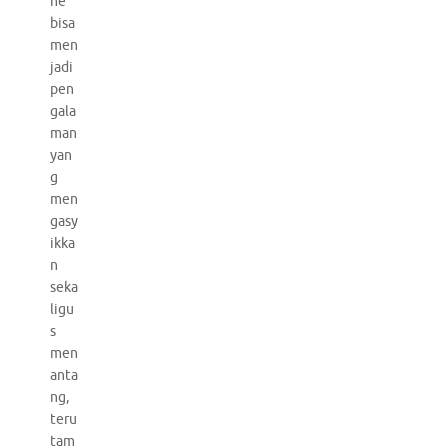
ne
bisa
men
jadi
pen
gala
man
yan
g
men
gasy
ikka
n
seka
ligu
s
men
anta
ng,
teru
tam