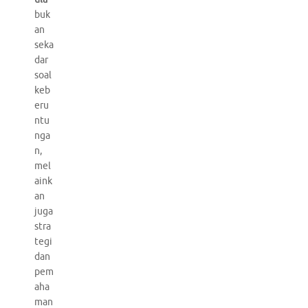
buk
an
seka
dar
soal
keb
eru
ntu
nga
n,
mel
aink
an
juga
stra
tegi
dan
pem
aha
man