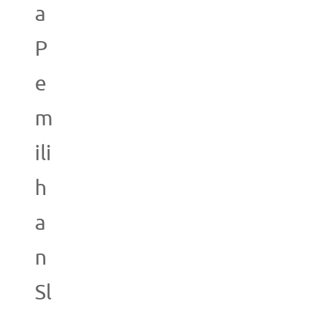
a
P
e
m
ili
h
a
n
Sl