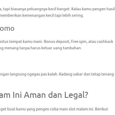
tapi biasanya peluangnya kecil banget. Kalau kamu pengen hasil
 memberikan kemenangan kecil tapi lebih sering.
romo
situs tempat kamu main. Bonus deposit, free spin, atau cashback
g menang tanpa harus keluar uang tambahan.
ngan langsung ngegas pas kalah. Kadang sabar dan tetap tenang
am Ini Aman dan Legal?
nget buat kamu yang pengen coba main slot malam ini. Berikut