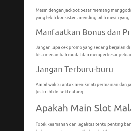
Mesin dengan jackpot besar memang menggoda, 
yang lebih konsisten, mending pilih mesin yang
Manfaatkan Bonus dan P
Jangan lupa cek promo yang sedang berjalan di 
bisa menambah modal dan memperbesar peluan
Jangan Terburu-buru
Ambil waktu untuk menikmati permainan dan ja
justru bikin hoki datang.
Apakah Main Slot Mal
Topik keamanan dan legalitas tentu penting ba