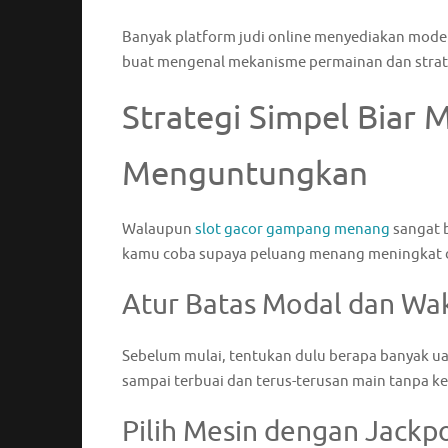
Banyak platform judi online menyediakan mode
buat mengenal mekanisme permainan dan strate
Strategi Simpel Biar 
Menguntungkan
Walaupun
slot gacor gampang menang
sangat 
kamu coba supaya peluang menang meningkat da
Atur Batas Modal dan Wa
Sebelum mulai, tentukan dulu berapa banyak u
sampai terbuai dan terus-terusan main tanpa ke
Pilih Mesin dengan Jackpo