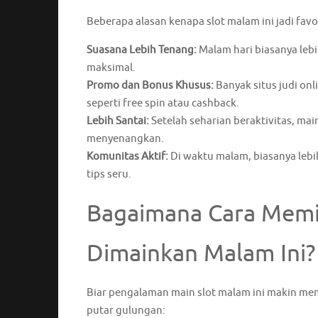
Beberapa alasan kenapa slot malam ini jadi favor
Suasana Lebih Tenang:
Malam hari biasanya lebi
maksimal.
Promo dan Bonus Khusus:
Banyak situs judi on
seperti free spin atau cashback.
Lebih Santai:
Setelah seharian beraktivitas, mai
menyenangkan.
Komunitas Aktif:
Di waktu malam, biasanya lebi
tips seru.
Bagaimana Cara Memil
Dimainkan Malam Ini?
Biar pengalaman main slot malam ini makin mem
putar gulungan: