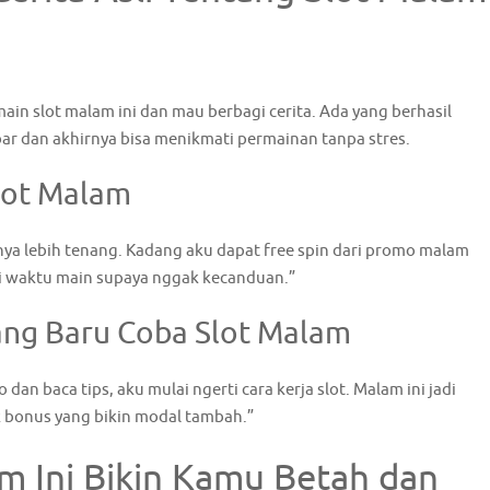
in slot malam ini dan mau berbagi cerita. Ada yang berhasil
bar dan akhirnya bisa menikmati permainan tanpa stres.
Slot Malam
nya lebih tenang. Kadang aku dapat free spin dari promo malam
si waktu main supaya nggak kecanduan.”
ang Baru Coba Slot Malam
an baca tips, aku mulai ngerti cara kerja slot. Malam ini jadi
k bonus yang bikin modal tambah.”
m Ini Bikin Kamu Betah dan