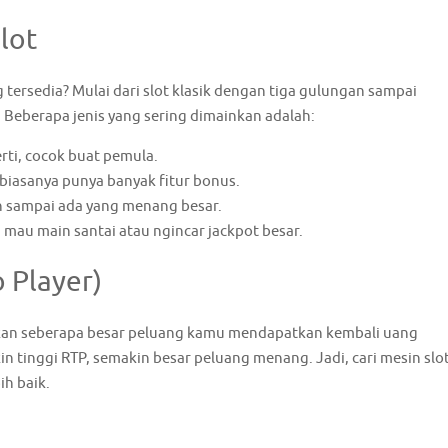
lot
g tersedia? Mulai dari slot klasik dengan tiga gulungan sampai
 Beberapa jenis yang sering dimainkan adalah:
ti, cocok buat pemula.
biasanya punya banyak fitur bonus.
 sampai ada yang menang besar.
h mau main santai atau ngincar jackpot besar.
 Player)
kkan seberapa besar peluang kamu mendapatkan kembali uang
n tinggi RTP, semakin besar peluang menang. Jadi, cari mesin slo
h baik.