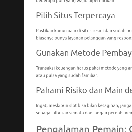
beberapa poin yang wajib diperhatikan:
Pilih Situs Terpercaya
Pastikan kamu main di situs resmi dan sudah puny
biasanya punya layanan pelanggan yang respons
Gunakan Metode Pembay
Transaksi keuangan harus pakai metode yang ama
atau pulsa yang sudah familiar.
Pahami Risiko dan Main d
Ingat, meskipun slot bisa bikin ketagihan, jan
sebagai hiburan semata dan jangan pernah men
Pengalaman Pemain: C