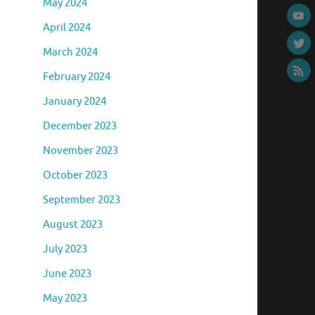
May 2024
April 2024
March 2024
February 2024
January 2024
December 2023
November 2023
October 2023
September 2023
August 2023
July 2023
June 2023
May 2023