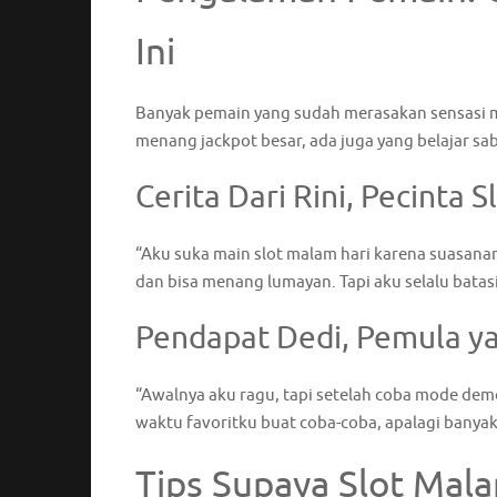
Ini
Banyak pemain yang sudah merasakan sensasi ma
menang jackpot besar, ada juga yang belajar sa
Cerita Dari Rini, Pecinta 
“Aku suka main slot malam hari karena suasana
dan bisa menang lumayan. Tapi aku selalu bata
Pendapat Dedi, Pemula y
“Awalnya aku ragu, tapi setelah coba mode demo d
waktu favoritku buat coba-coba, apalagi banya
Tips Supaya Slot Mala