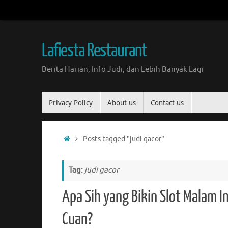
Skip
to
content
Lafiesta Restaurant
Berita Harian, Info Judi, dan Lebih Banyak Lagi
Skip
Privacy Policy
About us
Contact us
to
content
Home
Posts tagged "judi gacor"
Tag:
judi gacor
Apa Sih yang Bikin Slot Malam In
Cuan?