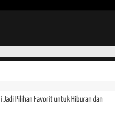
i Jadi Pilihan Favorit untuk Hiburan dan