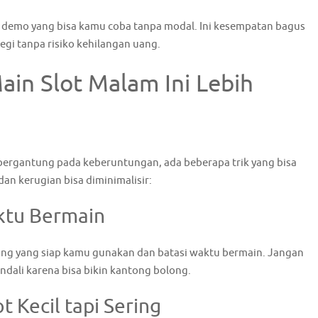
 demo yang bisa kamu coba tanpa modal. Ini kesempatan bagus
gi tanpa risiko kehilangan uang.
Main Slot Malam Ini Lebih
bergantung pada keberuntungan, ada beberapa trik yang bisa
n kerugian bisa diminimalisir:
ktu Bermain
ang yang siap kamu gunakan dan batasi waktu bermain. Jangan
ndali karena bisa bikin kantong bolong.
t Kecil tapi Sering