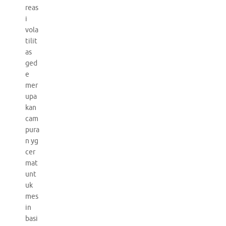
reas
i
vola
tilit
as
ged
e
mer
upa
kan
cam
pura
n yg
cer
mat
unt
uk
mes
in
basi