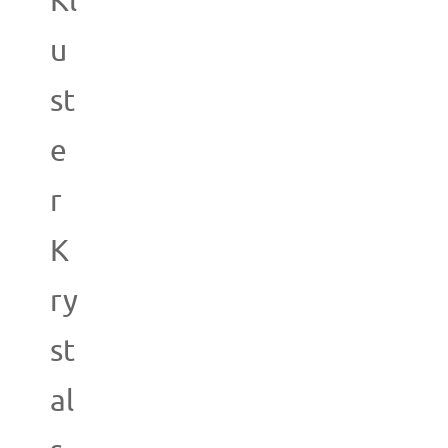
Kl
u
st
e
r
K
ry
st
al