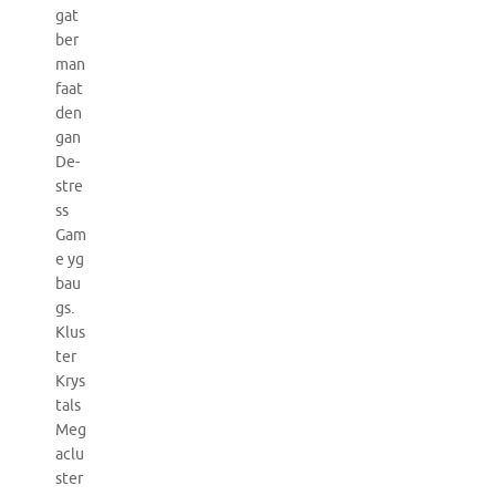
gat
ber
man
faat
den
gan
De-
stre
ss
Gam
e yg
bau
gs.
Klus
ter
Krys
tals
Meg
aclu
ster