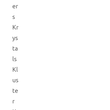
er
s
Kr
ys
ta
ls
Kl
us
te
r