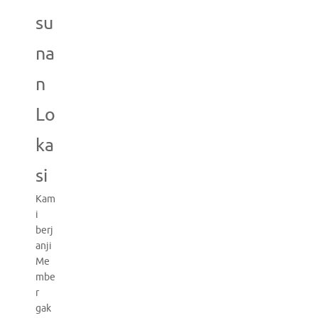
su
na
n
Lo
ka
si
Kam
i
berj
anji
Me
mbe
r
gak