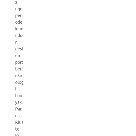
s
dgn
peri
ode
kem
udia
n
desi
gn
port
bert
ekn
olog
i
ban
yak.
Pan
gsa
Klus
ter
Krys