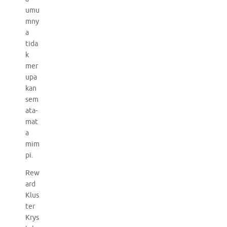
umu
mny
a
tida
k
mer
upa
kan
sem
ata-
mat
a
mim
pi.
Rew
ard
Klus
ter
Krys