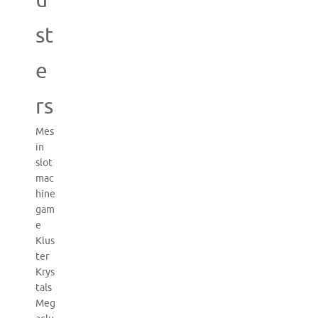
st
e
rs
Mes
in
slot
mac
hine
gam
e
Klus
ter
Krys
tals
Meg