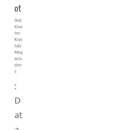
ot
Slot
Klus
ter
Krys
tals
Meg
aclu
ster
s
:
D
at
a