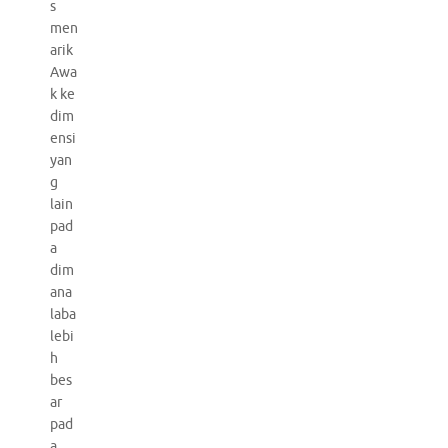
s
men
arik
Awa
k ke
dim
ensi
yan
g
lain
pad
a
dim
ana
laba
lebi
h
bes
ar
pad
a