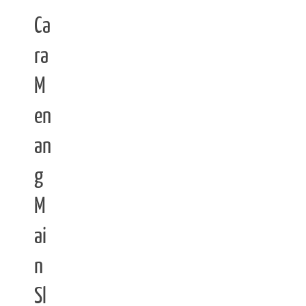
Ca
ra
M
en
an
g
M
ai
n
Sl