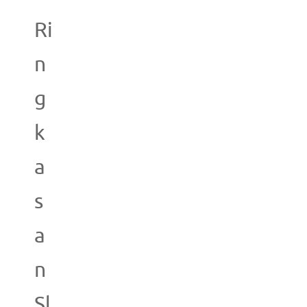
Ri
n
g
k
a
s
a
n
Sl