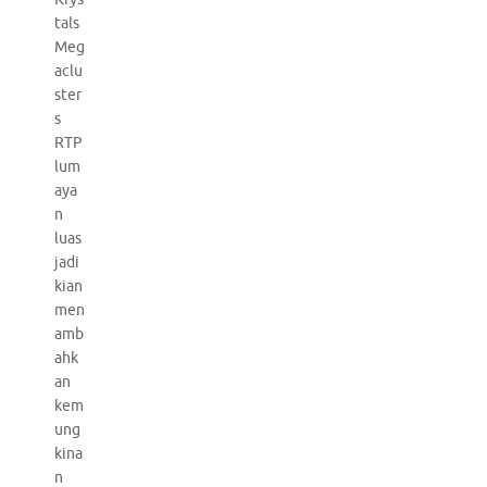
tals
Meg
aclu
ster
s
RTP
lum
aya
n
luas
jadi
kian
men
amb
ahk
an
kem
ung
kina
n