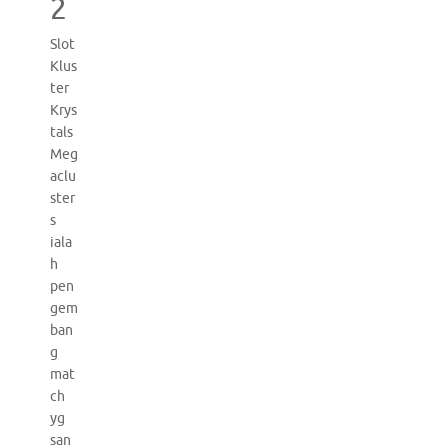
2
Slot
Klus
ter
Krys
tals
Meg
aclu
ster
s
iala
h
pen
gem
ban
g
mat
ch
yg
san