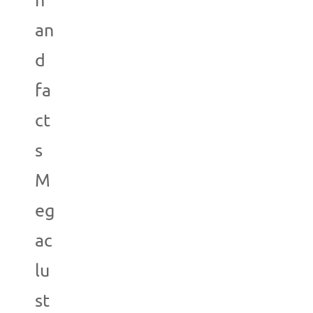
n
an
d
fa
ct
s
M
eg
ac
lu
st