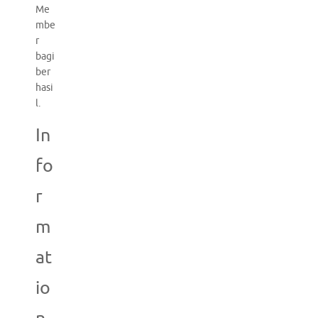
Me
mbe
r
bagi
ber
hasi
l.
In
fo
r
m
at
io