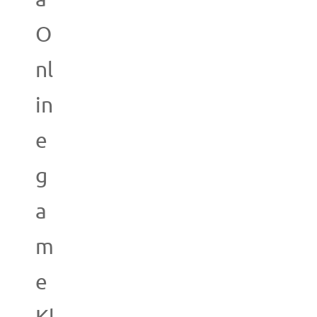
O
nl
in
e
g
a
m
e