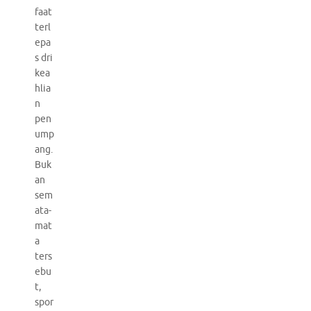
faat
terl
epa
s dri
kea
hlia
n
pen
ump
ang.
Buk
an
sem
ata-
mat
a
ters
ebu
t,
spor