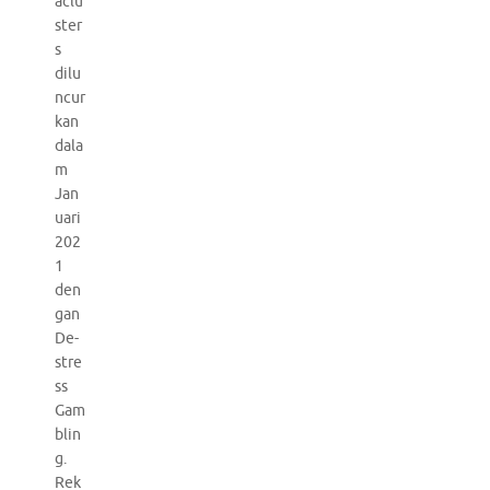
aclu
ster
s
dilu
ncur
kan
dala
m
Jan
uari
202
1
den
gan
De-
stre
ss
Gam
blin
g.
Rek