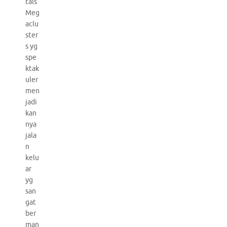
tals
Meg
aclu
ster
s yg
spe
ktak
uler
men
jadi
kan
nya
jala
n
kelu
ar
yg
san
gat
ber
man