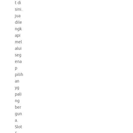
t di
sini.
jua
dile
ngk
api
mel
alui
seg
ena
p
pilih
an
yg
pali
ng
ber
gun
a.
Slot