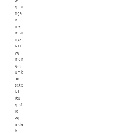
5-
gulu
nga
n
me
mpu
nyai
RTP
yg
men
gag
umk
an
sete
lah
itu
graf
is
yg
inda
h.