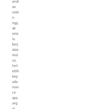
aruh
an
onle
n
ngg
ak
sela
lu
berj
alan
mul
us,
terl
ebih
kep
ada
novi
ce
apa
seg
ar