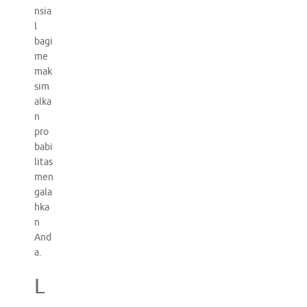
nsia
l
bagi
me
mak
sim
alka
n
pro
babi
litas
men
gala
hka
n
And
a.
L