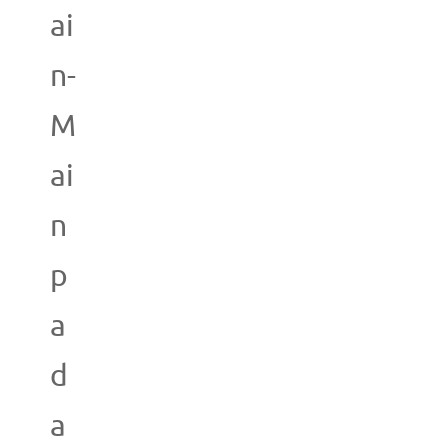
ai
n-
M
ai
n
p
a
d
a