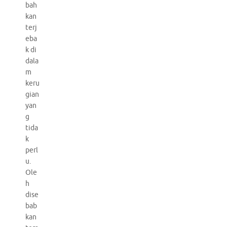
bah
kan
terj
eba
k di
dala
m
keru
gian
yan
g
tida
k
perl
u.
Ole
h
dise
bab
kan