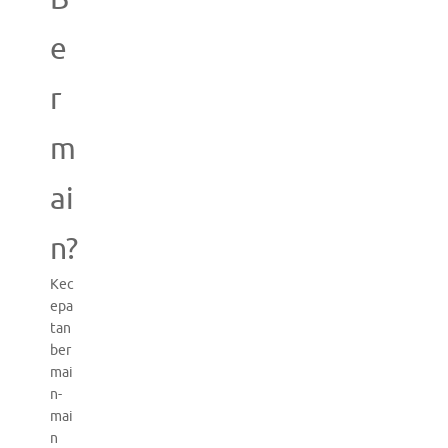
e
r
m
ai
n?
Kec
epa
tan
ber
mai
n-
mai
n