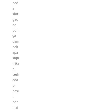
pad
a
slot
gac
or
pun
ya
dam
pak
apa
sign
ifika
n
terh
ada
p
hasi
l
per
mai