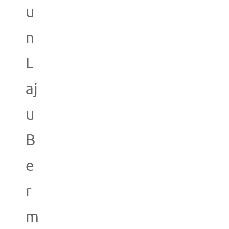
u
n
L
aj
u
B
e
r
m