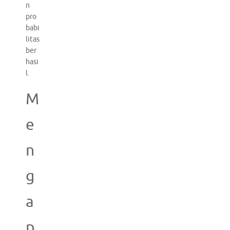
n
pro
babi
litas
ber
hasi
l.
M
e
n
g
a
p