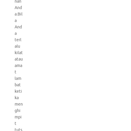
nan
And
a.Bil
a
And
a
terl
alu
kilat
atau
ama
t
lam
bat
keti
ka
men
ghi
mpi
t
tuts