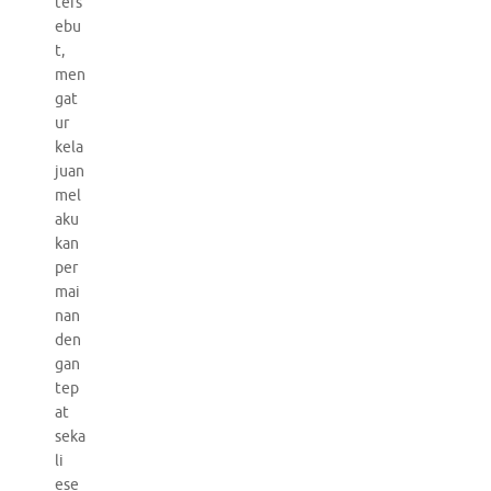
ters
ebu
t,
men
gat
ur
kela
juan
mel
aku
kan
per
mai
nan
den
gan
tep
at
seka
li
ese