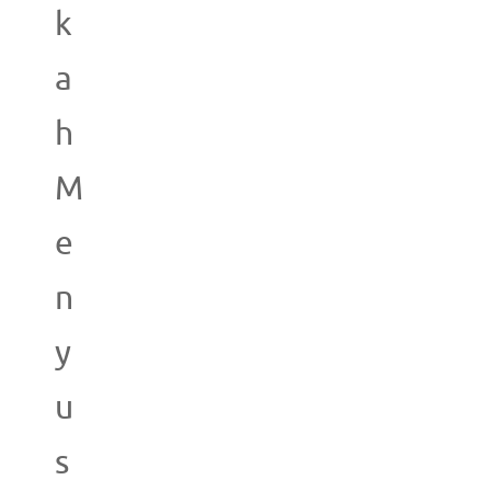
k
a
h
M
e
n
y
u
s