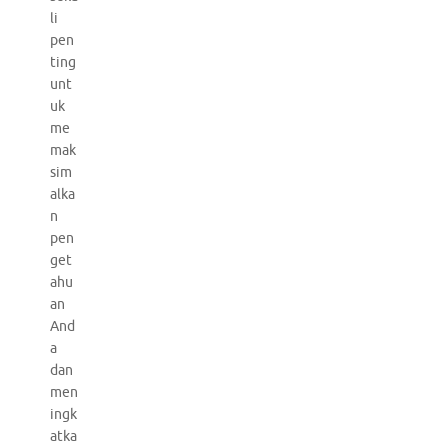
li
pen
ting
unt
uk
me
mak
sim
alka
n
pen
get
ahu
an
And
a
dan
men
ingk
atka