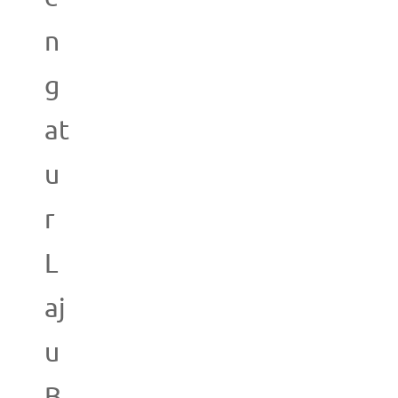
n
g
at
u
r
L
aj
u
B