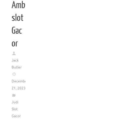
Amb
slot
Gac
or
Jack
Butler
December
21, 2023
Judi
Slot
Gacor