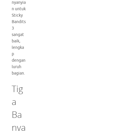
nyanyia
n untuk
Sticky
Bandits
3
sangat
baik,
lengka
p
dengan
luruh
bagian.
Tig
a
Ba
nya