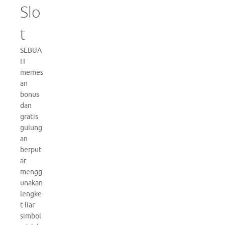
Slo
t
SEBUA
H
memes
an
bonus
dan
gratis
gulung
an
berput
ar
mengg
unakan
lengke
t liar
simbol