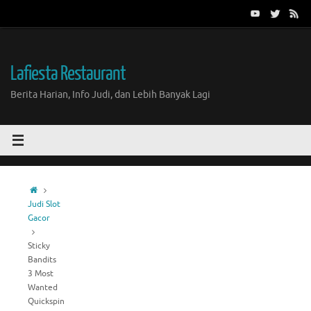
Skip
to
content
Lafiesta Restaurant
Berita Harian, Info Judi, dan Lebih Banyak Lagi
Home
Judi Slot
Gacor
Sticky
Bandits
3 Most
Wanted
Quickspin