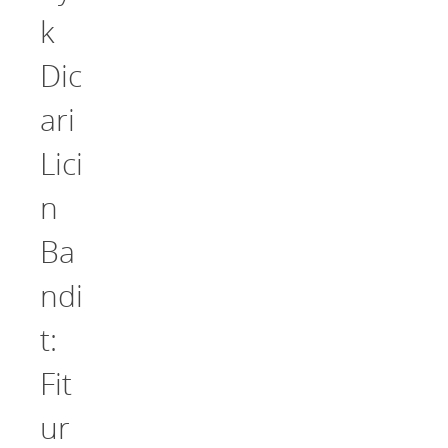
k
Dic
ari
Lici
n
Ba
ndi
t:
Fit
ur