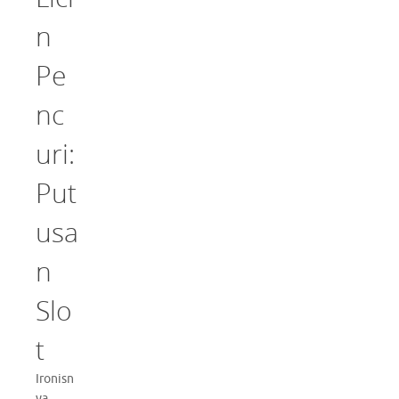
n
Pe
nc
uri:
Put
usa
n
Slo
t
Ironisn
ya,