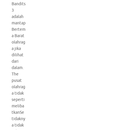
Bandits
3
adalah
mantap
Bertem
a Barat
olahrag
a jika
dilihat
dari
dalam.
The
pusat
olahrag
a tidak
seperti
meliba
tkanSe
tidakny
a tidak