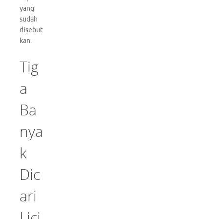
yang
sudah
disebut
kan.
Tig
a
Ba
nya
k
Dic
ari
Lici