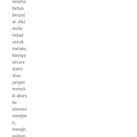
selama
bebas
berput
ar. Jika
Anda
tekad
untuk
melaku
kannya
secara
alami
atau
jangan
memili
ki akses
ke
elemen
membe
li,
mengh
asilkan