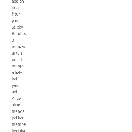
adalah
dua
fitur
yang
Sticky
Bandits
3
menaw
arkan
untuk
menjag
a hal-
hal
yang
adil.
Anda
akan
menda
patkan
mempe
kerjaka