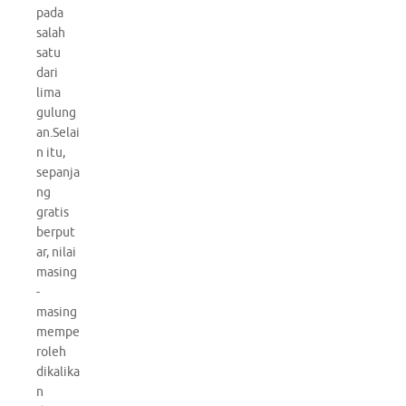
pada
salah
satu
dari
lima
gulung
an.Selai
n itu,
sepanja
ng
gratis
berput
ar, nilai
masing
-
masing
mempe
roleh
dikalika
n