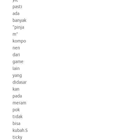
pasti
ada
banyak
“pinja
m”
kompo
nen
dari
game
lain
yang
didasar
kan
pada
meram
pok
tidak
bisa
kubah.S
ticky