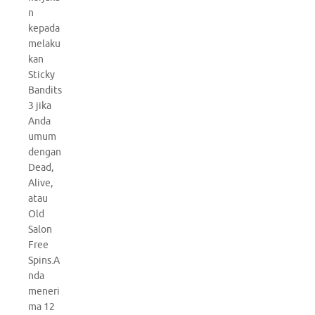
n
kepada
melaku
kan
Sticky
Bandits
3 jika
Anda
umum
dengan
Dead,
Alive,
atau
Old
Salon
Free
Spins.A
nda
meneri
ma 12