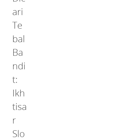
ari
Te
bal
Ba
ndi
t:
Ikh
tisa
r
Slo