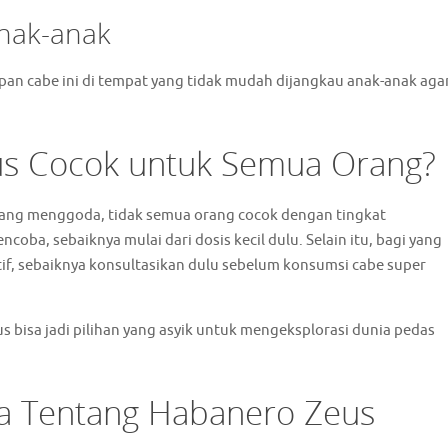
Anak-anak
pan cabe ini di tempat yang tidak mudah dijangkau anak-anak aga
s Cocok untuk Semua Orang?
yang menggoda, tidak semua orang cocok dengan tingkat
oba, sebaiknya mulai dari dosis kecil dulu. Selain itu, bagi yang
f, sebaiknya konsultasikan dulu sebelum konsumsi cabe super
 bisa jadi pilihan yang asyik untuk mengeksplorasi dunia pedas
a Tentang Habanero Zeus