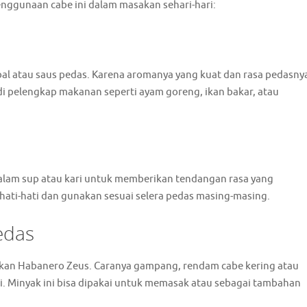
penggunaan cabe ini dalam masakan sehari-hari:
al atau saus pedas. Karena aromanya yang kuat dan rasa pedasny
jadi pelengkap makanan seperti ayam goreng, ikan bakar, atau
lam sup atau kari untuk memberikan tendangan rasa yang
ti-hati dan gunakan sesuai selera pedas masing-masing.
edas
kan Habanero Zeus. Caranya gampang, rendam cabe kering atau
i. Minyak ini bisa dipakai untuk memasak atau sebagai tambahan