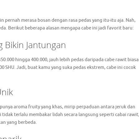
pernah merasa bosan dengan rasa pedas yang itu-itu aja. Nah,
. Berikut beberapa alasan mengapa cabe ini jadi favorit baru:
g Bikin Jantungan
0.000 hingga 400.000, jauh lebih pedas daripada cabe rawit biasa
000 SHU. Jadi, buat kamu yang suka pedas ekstrem, cabe ini cocok
Unik
punya aroma fruity yang khas, mirip perpaduan antara jeruk dan
tidak terlalu membakar lidah secara langsung seperti cabai rawit
an yang berbeda.
enarik