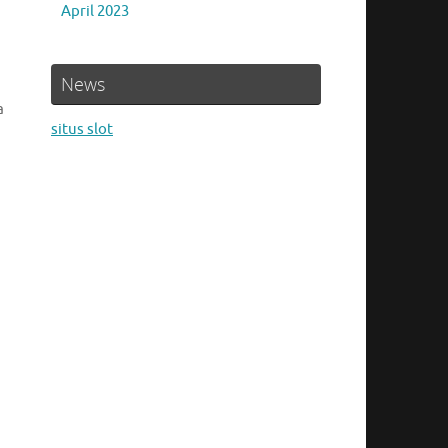
April 2023
News
a
situs slot