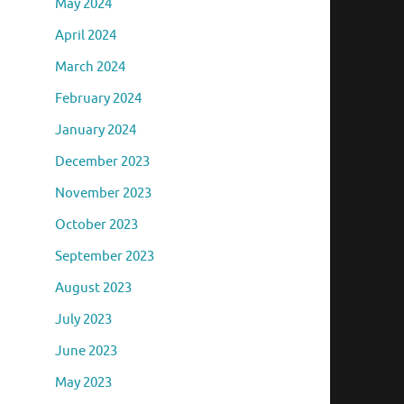
May 2024
April 2024
March 2024
February 2024
January 2024
December 2023
November 2023
October 2023
September 2023
August 2023
July 2023
June 2023
May 2023