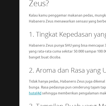
Zeus?
Kalau kamu penggemar makanan pedas, mungkin 
Habanero Zeus menawarkan sensasi yang berbeda
1. Tingkat Kepedasan yan
Habanero Zeus punya SHU yang bisa mencapai 35
yang rata-rata cuma sekitar 50.000 sampai 100.
banget buat dicoba.
2. Aroma dan Rasa yang 
Tidak hanya pedas, Habanero Zeus juga dikenal 
bunga. Rasa pedasnya pun cenderung tajam tapi 
hotel4d
sehingga memberikan pengalaman mak
3. Tampilan Buah yang M