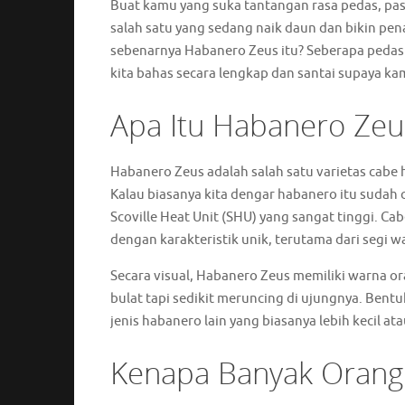
Buat kamu yang suka tantangan rasa pedas, past
salah satu yang sedang naik daun dan bikin pe
sebenarnya Habanero Zeus itu? Seberapa pedas 
kita bahas secara lengkap dan santai supaya kam
Apa Itu Habanero Zeu
Habanero Zeus adalah salah satu varietas cabe 
Kalau biasanya kita dengar habanero itu sudah 
Scoville Heat Unit (SHU) yang sangat tinggi. Ca
dengan karakteristik unik, terutama dari segi w
Secara visual, Habanero Zeus memiliki warna o
bulat tapi sedikit meruncing di ujungnya. Ben
jenis habanero lain yang biasanya lebih kecil at
Kenapa Banyak Orang