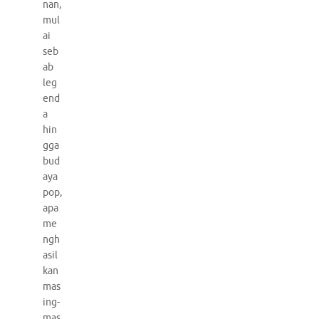
nan,
mul
ai
seb
ab
leg
end
a
hin
gga
bud
aya
pop,
apa
me
ngh
asil
kan
mas
ing-
mas