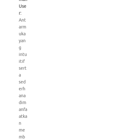
Use
r:
Ant
arm
uka
yan
g
intu
itif
sert
a
sed
erh
ana
dim
anfa
atka
n
me
mb