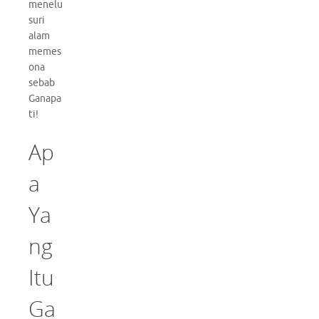
menelu
suri
alam
memes
ona
sebab
Ganapa
ti!
Ap
a
Ya
ng
Itu
Ga