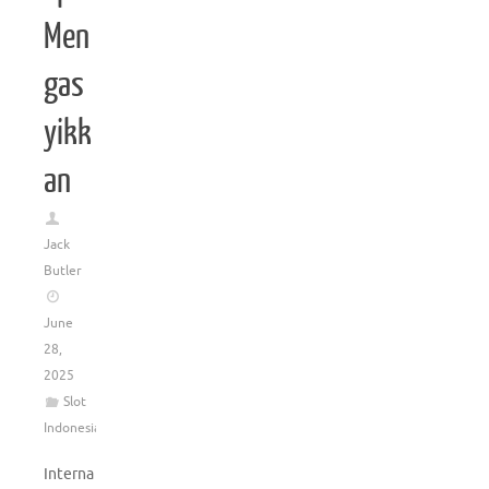
Men
gas
yikk
an
Jack
Butler
June
28,
2025
Slot
Indonesia
Interna