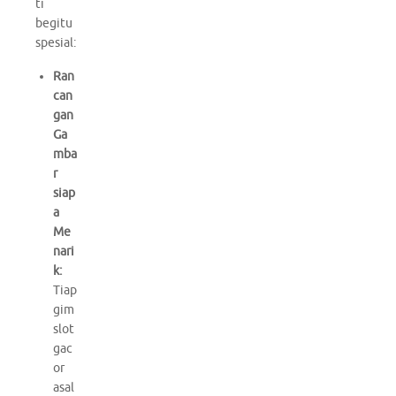
ti
begitu
spesial:
Ran
can
gan
Ga
mba
r
siap
a
Me
nari
k:
Tiap
gim
slot
gac
or
asal