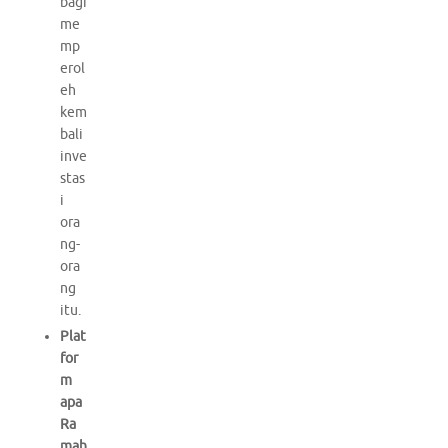
bagi
me
mp
erol
eh
kem
bali
inve
stas
i
ora
ng-
ora
ng
itu.
Plat
for
m
apa
Ra
mah