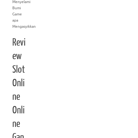
Menyelami
Bumi
Game
apa
Mengasyikkan
Revi
ew
Slot
Onli
ne
Onli
ne
Gan