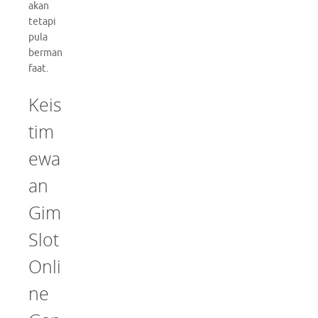
akan
tetapi
pula
berman
faat.
Keis
tim
ewa
an
Gim
Slot
Onli
ne