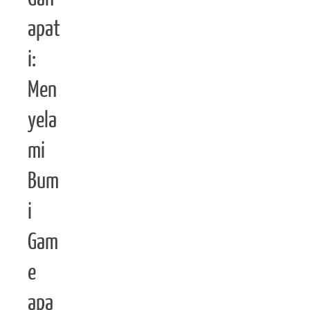
apat
i:
Men
yela
mi
Bum
i
Gam
e
apa