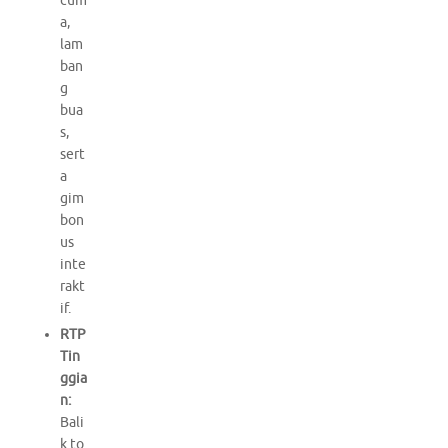
cum
a,
lam
ban
g
bua
s,
sert
a
gim
bon
us
inte
rakt
if.
RTP
Tin
ggia
n:
Bali
k to