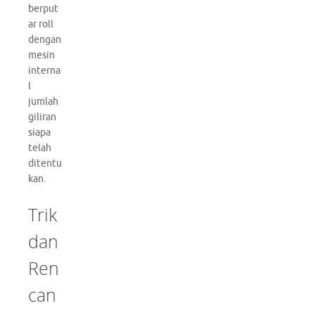
berput
ar roll
dengan
mesin
interna
l
jumlah
giliran
siapa
telah
ditentu
kan.
Trik
dan
Ren
can