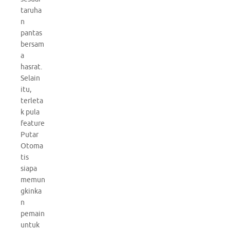
taruha
n
pantas
bersam
a
hasrat.
Selain
itu,
terleta
k pula
feature
Putar
Otoma
tis
siapa
memun
gkinka
n
pemain
untuk