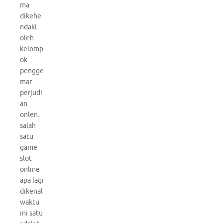
ma
dikehe
ndaki
oleh
kelomp
ok
pengge
mar
perjudi
an
onlen.
salah
satu
game
slot
online
apa lagi
dikenal
waktu
ini satu