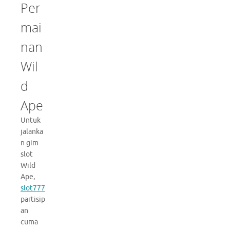
Per
mai
nan
Wil
d
Ape
Untuk
jalanka
n gim
slot
Wild
Ape,
slot777
partisip
an
cuma