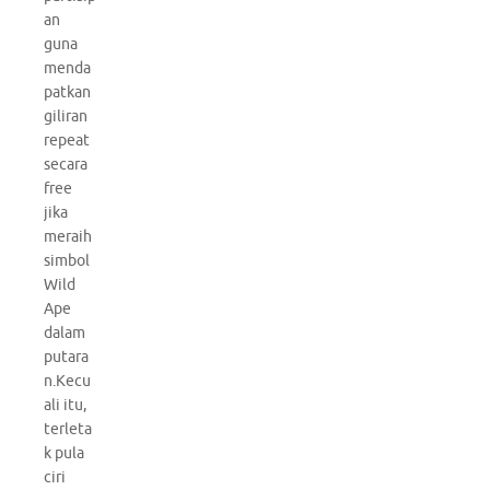
an
guna
menda
patkan
giliran
repeat
secara
free
jika
meraih
simbol
Wild
Ape
dalam
putara
n.Kecu
ali itu,
terleta
k pula
ciri