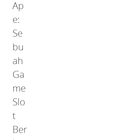
Ap
e:
Se
bu
ah
Ga
me
Slo
t
Ber