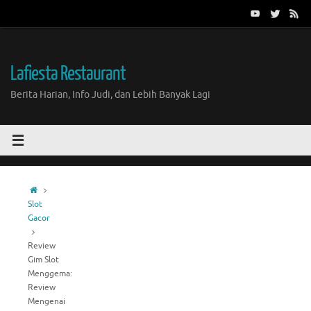
Skip
to
content
Lafiesta Restaurant
Berita Harian, Info Judi, dan Lebih Banyak Lagi
Home
Slot
Gacor
Review
Gim Slot
Menggema:
Review
Mengenai