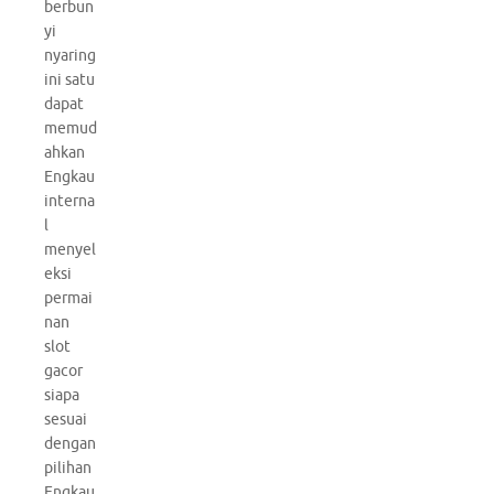
berbun
yi
nyaring
ini satu
dapat
memud
ahkan
Engkau
interna
l
menyel
eksi
permai
nan
slot
gacor
siapa
sesuai
dengan
pilihan
Engkau