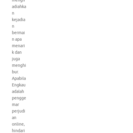
mengh
adiahka
n
kejadia
n
bermai
n apa
menari
k dan
juga
menghi
bur.
Apabila
Engkau
adalah
pengge
mar
perjudi
an
online,
hindari