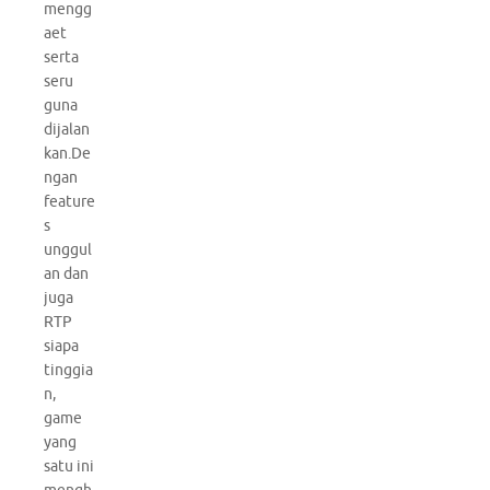
mengg
aet
serta
seru
guna
dijalan
kan.De
ngan
feature
s
unggul
an dan
juga
RTP
siapa
tinggia
n,
game
yang
satu ini