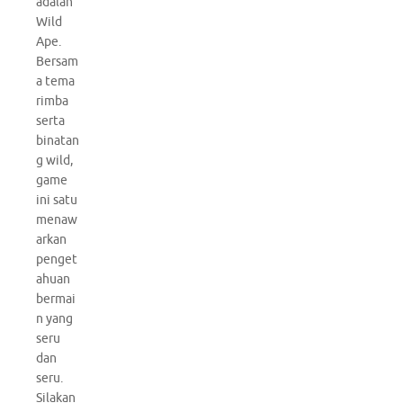
adalah
Wild
Ape.
Bersam
a tema
rimba
serta
binatan
g wild,
game
ini satu
menaw
arkan
penget
ahuan
bermai
n yang
seru
dan
seru.
Silakan