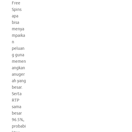
Free
Spins
apa
bisa
menya
mpaika
n
peluan
g guna
memen
angkan
anuger
ah yang
besar.
Serta
RTP
sama
besar
96.5%,
probabi