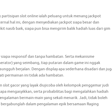
k partisipan slot online ialah peluang untuk menang jackpot
ernal hal ini, dengan menyediakan jackpot siapa besar dan
 nasib baik, siapa pun bisa mengirim balik hadiah luas dari gim
 siapa responsif dan tanpa hambatan. Serta mekanisme
tor) yang seimbang, tiap putaran dalam game ini nggak
sungguh berjalan. Dengan display apa sederhana disadari dan jug
mati permainan ini tidak ada hambatan.
an slot gacor yang layak diujicoba oleh kelompok penggemar judi
r apa mengasyikkan, serta probabilitas bagi mengalahkan hadiah
pengalaman bermain-main yang sekali menarik. Jadi, tidak boleh
rta bergabunglah dalam pengalaman epik bersamaan Raging