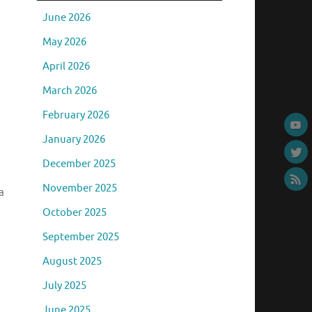
June 2026
May 2026
April 2026
March 2026
February 2026
January 2026
December 2025
November 2025
a
October 2025
September 2025
August 2025
July 2025
June 2025