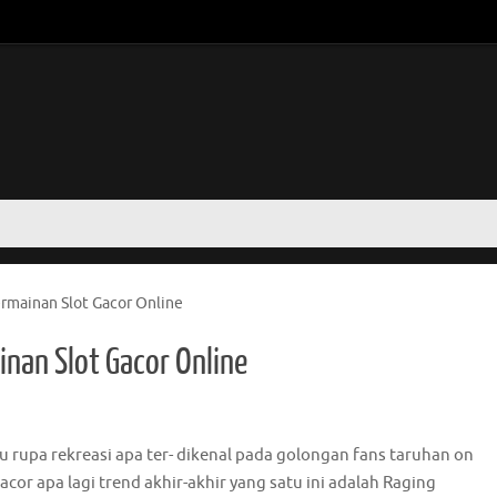
rmainan Slot Gacor Online
nan Slot Gacor Online
u rupa rekreasi apa ter- dikenal pada golongan fans taruhan on
gacor apa lagi trend akhir-akhir yang satu ini adalah Raging