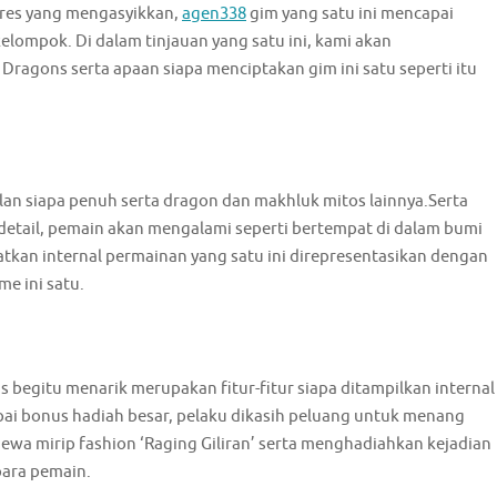
ures yang mengasyikkan,
agen338
gim yang satu ini mencapai
elompok. Di dalam tinjauan yang satu ini, kami akan
Dragons serta apaan siapa menciptakan gim ini satu seperti itu
n siapa penuh serta dragon dan makhluk mitos lainnya.Serta
detail, pemain akan mengalami seperti bertempat di dalam bumi
atkan internal permainan yang satu ini direpresentasikan dengan
e ini satu.
 begitu menarik merupakan fitur-fitur siapa ditampilkan internal
mpai bonus hadiah besar, pelaku dikasih peluang untuk menang
ewa mirip fashion ‘Raging Giliran’ serta menghadiahkan kejadian
para pemain.