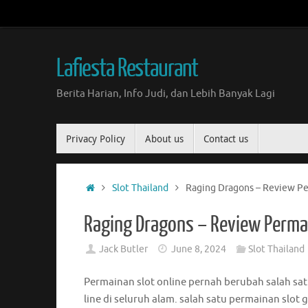
Skip
to
content
Lafiesta Restaurant
Berita Harian, Info Judi, dan Lebih Banyak Lagi
Skip
Privacy Policy
About us
Contact us
to
content
Home
Slot Thailand
Raging Dragons – Review Pe
Raging Dragons – Review Permai
Jack Butler
June 8, 2024
Slot Thailand
Permainan slot online pernah berubah salah sat
line di seluruh alam. salah satu permainan slot 