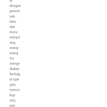
al
dengan
penem
uan
baru
dan
mutu
menjul
ang,
orang-
orang
itu
menye
diakan
berbag
ai tipe
gim,
menca
kup
slot,
gim