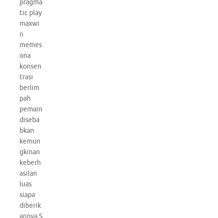
pragma
tic play
maxwi
n
memes
ona
konsen
trasi
berlim
pah
pemain
diseba
bkan
kemun
gkinan
keberh
asilan
luas
siapa
diberik
annya.S