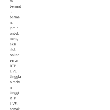
m
bermul
a
bermai
n,
jamin
untuk
menyel
eksi
slot
online
serta
RTP
LIVE
tinggia
n.Maki
n
tinggi
RTP
LIVE,
semaki