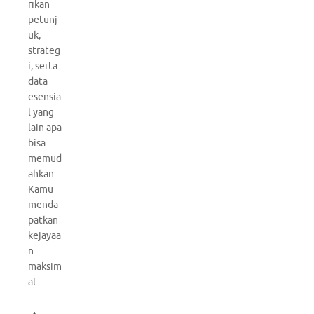
rikan
petunj
uk,
strateg
i, serta
data
esensia
l yang
lain apa
bisa
memud
ahkan
Kamu
menda
patkan
kejayaa
n
maksim
al.