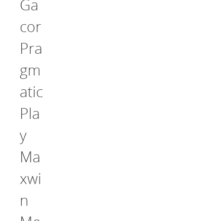
Ga
cor
Pra
gm
atic
Pla
y
Ma
xwi
n