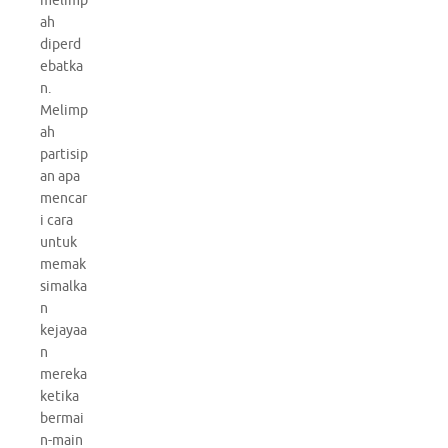
melimp
ah
diperd
ebatka
n.
Melimp
ah
partisip
an apa
mencar
i cara
untuk
memak
simalka
n
kejayaa
n
mereka
ketika
bermai
n-main