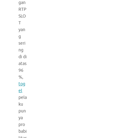
gan
RTP
SLO
T
yan
g
seri
ng
di di
atas
96
%,
tog
el
pela
ku
pun
ya
pro
babi