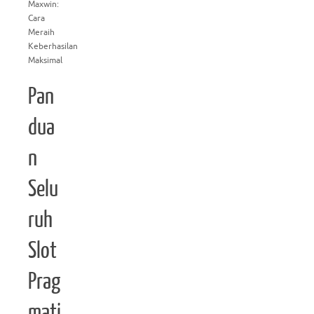
Maxwin:
Cara
Meraih
Keberhasilan
Maksimal
Pan
dua
n
Selu
ruh
Slot
Prag
mati