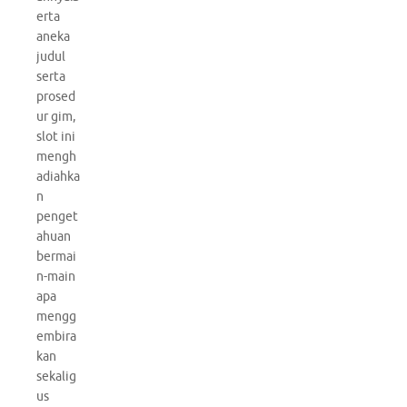
erta
aneka
judul
serta
prosed
ur gim,
slot ini
mengh
adiahka
n
penget
ahuan
bermai
n-main
apa
mengg
embira
kan
sekalig
us