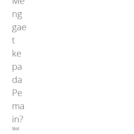
Me
ng
gae
t
ke
pa
da
Pe
ma
in?
Slot