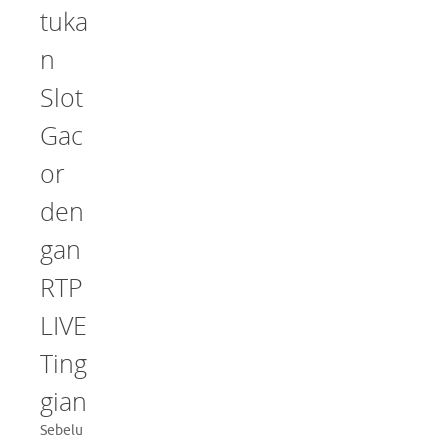
tuka
n
Slot
Gac
or
den
gan
RTP
LIVE
Ting
gian
Sebelu