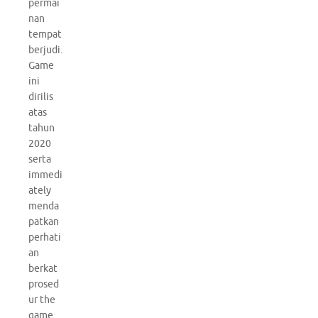
permai
nan
tempat
berjudi.
Game
ini
dirilis
atas
tahun
2020
serta
immedi
ately
menda
patkan
perhati
an
berkat
prosed
ur the
game