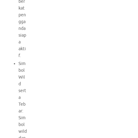
ber
kat
pen
gga
nda
siap
a
akti
f.
Sim
bol
Wil
d
sert
a
Teb
ar:
Sim
bol
wild