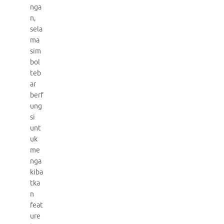
nga
n,
sela
ma
sim
bol
teb
ar
berf
ung
si
unt
uk
me
nga
kiba
tka
n
feat
ure