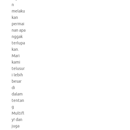
n
melaku
kan
permai
nan apa
nggak
terlupa
kan.
Mari
kami
telusur
i lebih
besar
di
dalam
tentan
g
Multifl
y! dan
juga