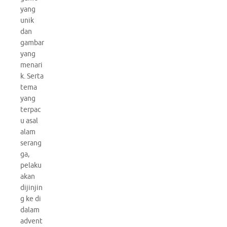
yang
unik
dan
gambar
yang
menari
k. Serta
tema
yang
terpac
u asal
alam
serang
ga,
pelaku
akan
dijinjin
g ke di
dalam
advent