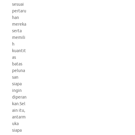
sesuai
pertaru
han
mereka
serta
memili
h
kuantit
as
batas
peluna
san
siapa
ingin
diperan
kan.Sel
ain itu,
antarm
uka
siapa