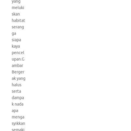
yang
meluki
skan
habitat
serang
ga
siapa
kaya
pencel
upan.G
ambar
Berger
ak yang
halus
serta
dampa
k nada
apa
menga
syikkan
semaki