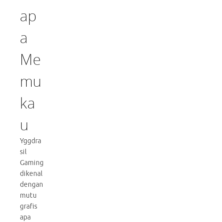
ap
a
Me
mu
ka
u
Yggdra
sil
Gaming
dikenal
dengan
mutu
grafis
apa