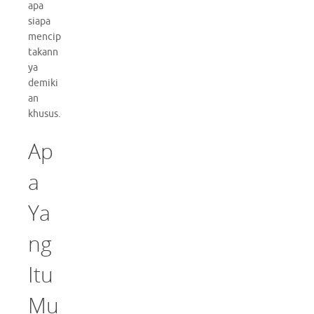
apa
siapa
mencip
takann
ya
demiki
an
khusus.
Ap
a
Ya
ng
Itu
Mu