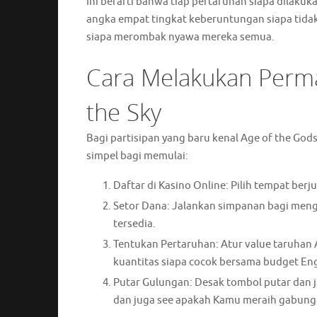
Ini berarti bahwa tiap pertaruhan siapa dilakuk
angka empat tingkat keberuntungan siapa tida
siapa merombak nyawa mereka semua.
Cara Melakukan Perma
the Sky
Bagi partisipan yang baru kenal Age of the Gods
simpel bagi memulai:
Daftar di Kasino Online: Pilih tempat berj
Setor Dana: Jalankan simpanan bagi men
tersedia.
Tentukan Pertaruhan: Atur value taruhan
kuantitas siapa cocok bersama budget En
Putar Gulungan: Desak tombol putar dan 
dan juga see apakah Kamu meraih gabung