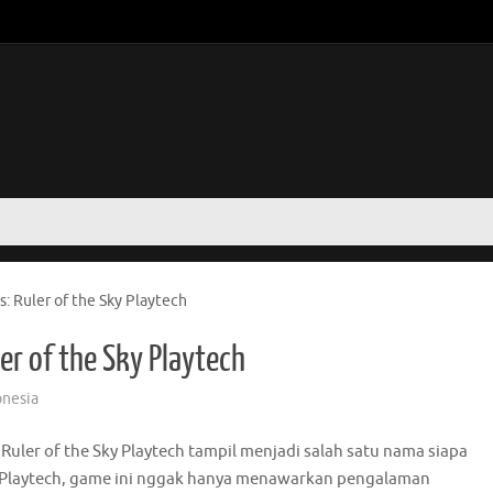
: Ruler of the Sky Playtech
er of the Sky Playtech
onesia
 Ruler of the Sky Playtech tampil menjadi salah satu nama siapa
i Playtech, game ini nggak hanya menawarkan pengalaman