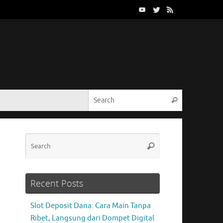
Search for:
Search
Search
Search
for:
Recent Posts
Slot Deposit Dana: Cara Main Tanpa
Ribet, Langsung dari Dompet Digital