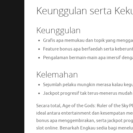
Keunggulan serta Kek
Keunggulan
Grafis apa memukau dan topik yang mengga
Feature bonus apa berfaedah serta keberunt
Pengalaman bermain-main apa imersif denga
Kelemahan
Sejumlah pelaku mungkin merasa kalau keg
Jackpot progresif tak terus-menerus mudah 
Secara total, Age of the Gods: Ruler of the Sk
ideal antara entertainment dan kesempatan me
bonus apa menggembirakan, serta jackpot progre
slot online. Benarkah Engkau sedia bagi menelus