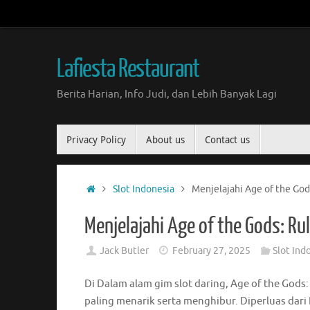
Skip
to
content
Lafiesta Restaurant
Berita Harian, Info Judi, dan Lebih Banyak Lagi
Skip
Privacy Policy
About us
Contact us
to
content
Home
Slot Indonesia
Menjelajahi Age of the Gods
Menjelajahi Age of the Gods: Rul
Jack Butler
February 27, 2025
Slot Ind
Di Dalam alam gim slot daring, Age of the Gods:
paling menarik serta menghibur. Diperluas dar