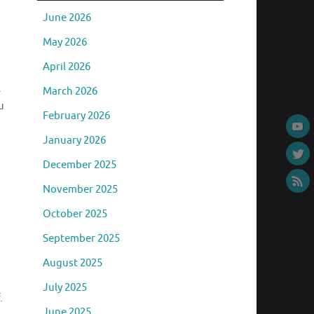
June 2026
May 2026
April 2026
l
March 2026
u
February 2026
January 2026
December 2025
November 2025
October 2025
September 2025
August 2025
July 2025
.
June 2025