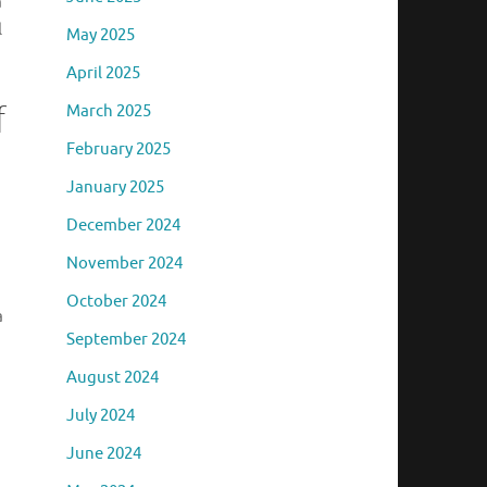
a
l
May 2025
April 2025
f
March 2025
February 2025
January 2025
December 2024
November 2024
October 2024
a
September 2024
August 2024
July 2024
June 2024