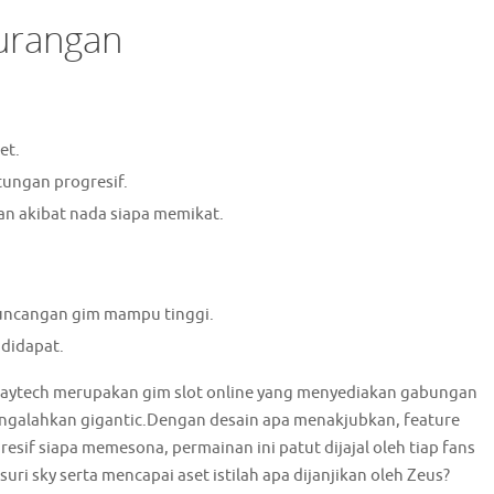
urangan
et.
ungan progresif.
n akibat nada siapa memikat.
uncangan gim mampu tinggi.
didapat.
y Playtech merupakan gim slot online yang menyediakan gabungan
ngalahkan gigantic.Dengan desain apa menakjubkan, feature
sif siapa memesona, permainan ini patut dijajal oleh tiap fans
uri sky serta mencapai aset istilah apa dijanjikan oleh Zeus?