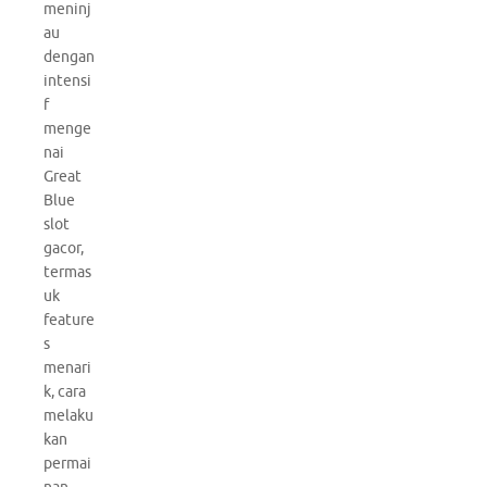
meninj
au
dengan
intensi
f
menge
nai
Great
Blue
slot
gacor,
termas
uk
feature
s
menari
k, cara
melaku
kan
permai