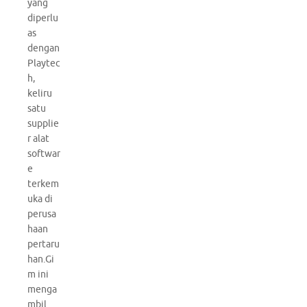
yang
diperlu
as
dengan
Playtec
h,
keliru
satu
supplie
r alat
softwar
e
terkem
uka di
perusa
haan
pertaru
han.Gi
m ini
menga
mbil