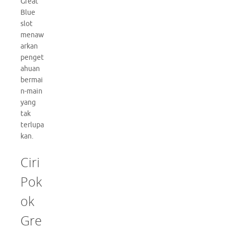
Great
Blue
slot
menaw
arkan
penget
ahuan
bermai
n-main
yang
tak
terlupa
kan.
Ciri
Pok
ok
Gre