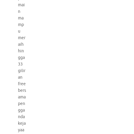
mai
n
ma
mp
u
mer
aih
hin
gga
33
gilir
an
free
bers
ama
pen
gga
nda
keja
yaa