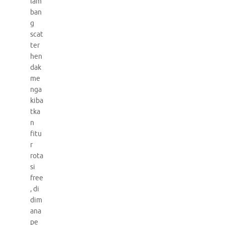
lam
ban
g
scat
ter
hen
dak
me
nga
kiba
tka
n
fitu
r
rota
si
free
, di
dim
ana
pe