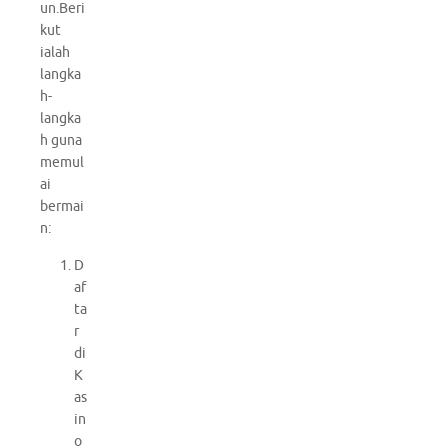
un.Beri
kut
ialah
langka
h-
langka
h guna
memul
ai
bermai
n:
D
af
ta
r
di
K
as
in
o