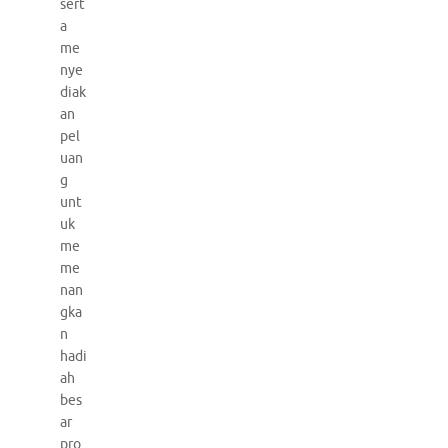
sert
a
me
nye
diak
an
pel
uan
g
unt
uk
me
me
nan
gka
n
hadi
ah
bes
ar
pro