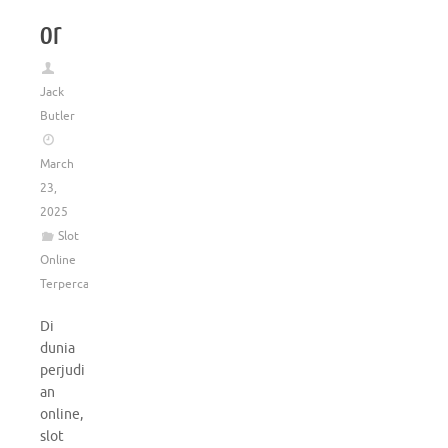
or
Jack
Butler
March
23,
2025
Slot
Online
Terpercaya
Di
dunia
perjudi
an
online,
slot