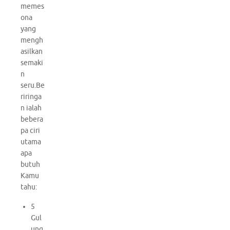
memes
ona
yang
mengh
asilkan
semaki
n
seru.Be
riringa
n ialah
bebera
pa ciri
utama
apa
butuh
Kamu
tahu:
5
Gul
ung