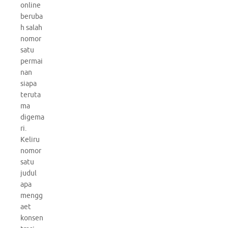
online
beruba
h salah
nomor
satu
permai
nan
siapa
teruta
ma
digema
ri.
Keliru
nomor
satu
judul
apa
mengg
aet
konsen