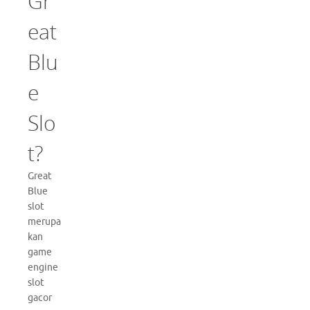
Gr
eat
Blu
e
Slo
t?
Great
Blue
slot
merupa
kan
game
engine
slot
gacor