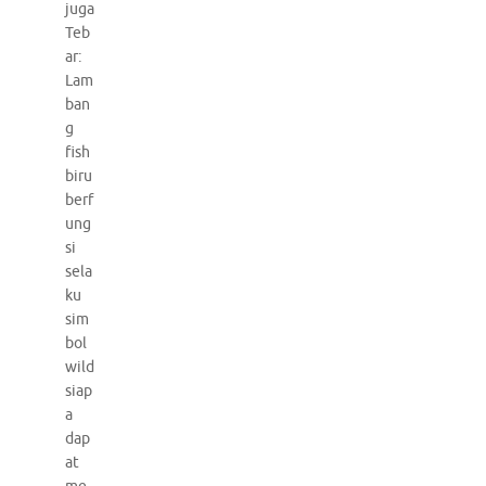
juga
Teb
ar:
Lam
ban
g
fish
biru
berf
ung
si
sela
ku
sim
bol
wild
siap
a
dap
at