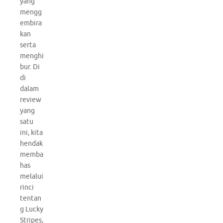
yang
mengg
embira
kan
serta
menghi
bur. Di
di
dalam
review
yang
satu
ini, kita
hendak
memba
has
melalui
rinci
tentan
g Lucky
Stripes,