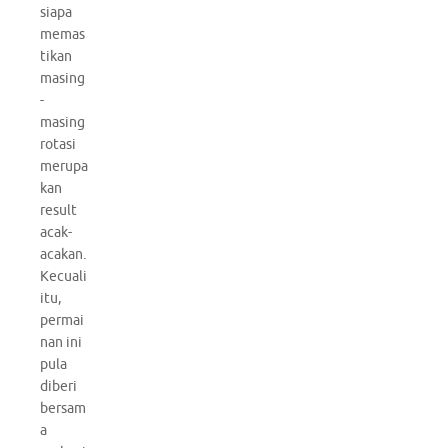
siapa
memas
tikan
masing
-
masing
rotasi
merupa
kan
result
acak-
acakan.
Kecuali
itu,
permai
nan ini
pula
diberi
bersam
a