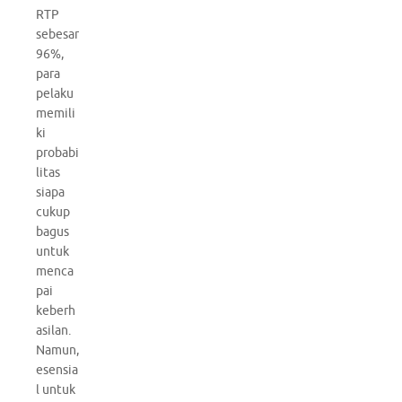
RTP
sebesar
96%,
para
pelaku
memili
ki
probabi
litas
siapa
cukup
bagus
untuk
menca
pai
keberh
asilan.
Namun,
esensia
l untuk