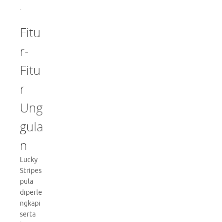
.
Fitu
r-
Fitu
r
Ung
gula
n
Lucky
Stripes
pula
diperle
ngkapi
serta