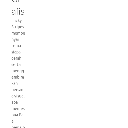
afis
Lucky
Stripes
mempu
nyai
tema
siapa
cerah
serta
mengg
embira
kan
bersam
a visual
apa
memes
ona.Par
a
pemain