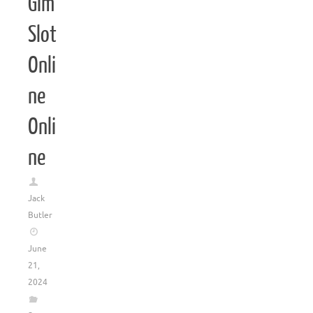
Gim
Slot
Onli
ne
Onli
ne
Jack
Butler
June
21,
2024