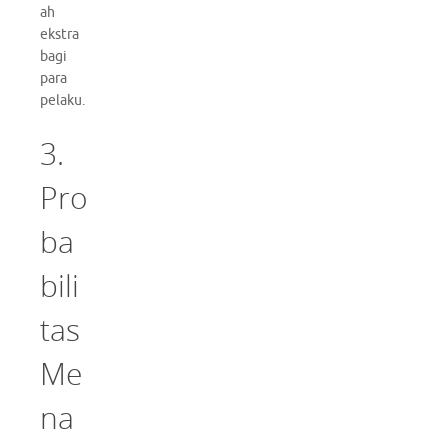
ah
ekstra
bagi
para
pelaku.
3.
Pro
ba
bili
tas
Me
na