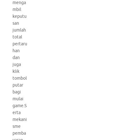
menga
mbil
keputu
san
jumlah
total
pertaru
han
dan
juga
klik
tombol
putar
bagi
mulai
game.S
erta
mekani
sme
pemba