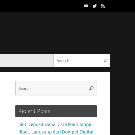
Search for:
Search
Search
Search
for:
Recent Posts
Slot Deposit Dana: Cara Main Tanpa
Ribet, Langsung dari Dompet Digital