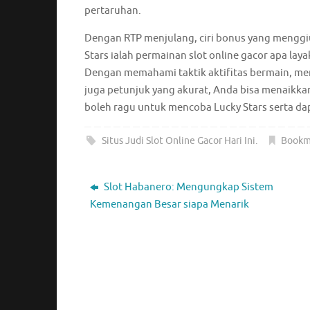
pertaruhan.
Dengan RTP menjulang, ciri bonus yang menggi
Stars ialah permainan slot online gacor apa lay
Dengan memahami taktik aktifitas bermain, men
juga petunjuk yang akurat, Anda bisa menaikka
boleh ragu untuk mencoba Lucky Stars serta d
Situs Judi Slot Online Gacor Hari Ini
.
Bookm
Slot Habanero: Mengungkap Sistem
Kemenangan Besar siapa Menarik