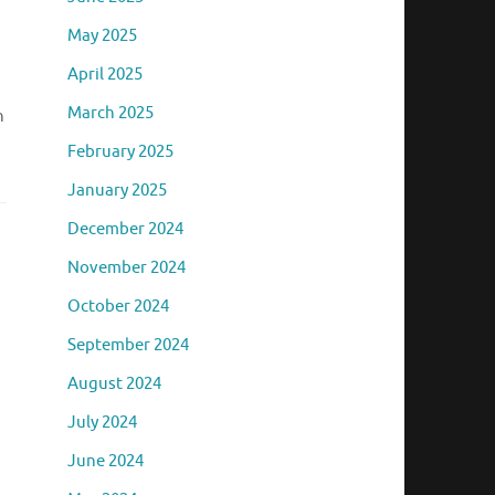
May 2025
April 2025
March 2025
n
February 2025
January 2025
December 2024
November 2024
October 2024
September 2024
August 2024
July 2024
June 2024