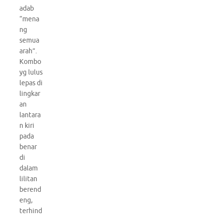
adab
“mena
ng
semua
arah”.
Kombo
yg lulus
lepas di
lingkar
an
lantara
n kiri
pada
benar
di
dalam
lilitan
berend
eng,
terhind