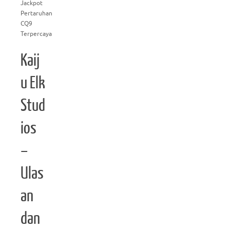
Jackpot
Pertaruhan
CQ9
Terpercaya
Kaij
u Elk
Stud
ios
–
Ulas
an
dan