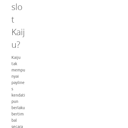
slo
t
Kaij
u?
Kaiju
tak
mempu
nyai
payline
s
kendati
pun
berlaku
bertim
bal
secara