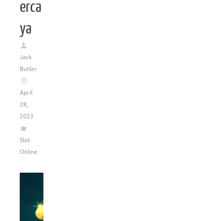
erca
ya
Jack
Butler
April
28,
2023
Slot
Online