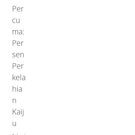
Per
cu
ma:
Per
sen
Per
kela
hia
n
Kaij
u