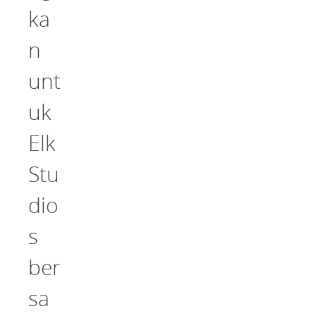
ka
n
unt
uk
Elk
Stu
dio
s
ber
sa