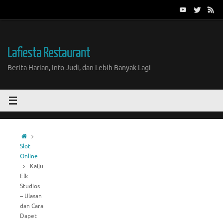
Skip
to
content
Lafiesta Restaurant
Berita Harian, Info Judi, dan Lebih Banyak Lagi
Home
Slot
Online
Kaiju
Elk
Studios
– Ulasan
dan Cara
Dapet