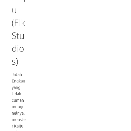
u
(Elk
Stu
dio
s)
Jatah
Engkau
yang
tidak
cuman
menge
nalnya,
monste
r Kaiju