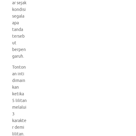
ar sejak
kondisi
segala
apa
tanda
terseb
ut
berpen
garuh.
Tonton
an inti
dimain
kan
ketika
5 lilitan
melalui
3
karakte
r demi
lilitan.