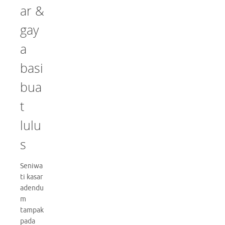
ar &
gay
a
basi
bua
t
lulu
s
Seniwa
ti kasar
adendu
m
tampak
pada