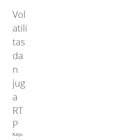
Vol
atili
tas
da
n
jug
a
RT
P
Kaiju