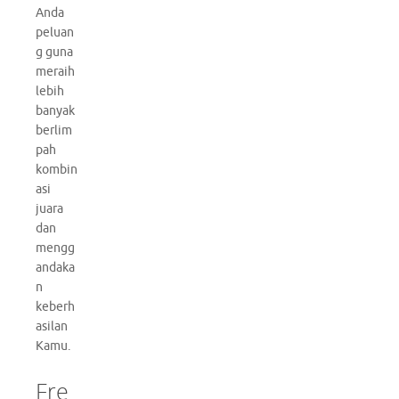
Anda
peluan
g guna
meraih
lebih
banyak
berlim
pah
kombin
asi
juara
dan
mengg
andaka
n
keberh
asilan
Kamu.
Fre