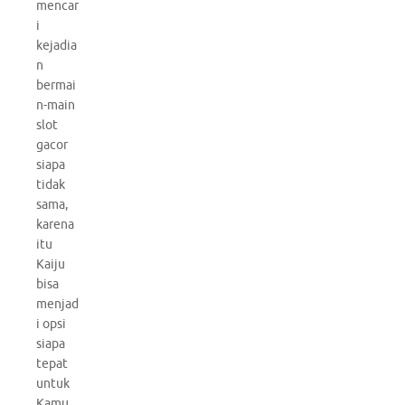
mencar
i
kejadia
n
bermai
n-main
slot
gacor
siapa
tidak
sama,
karena
itu
Kaiju
bisa
menjad
i opsi
siapa
tepat
untuk
Kamu.