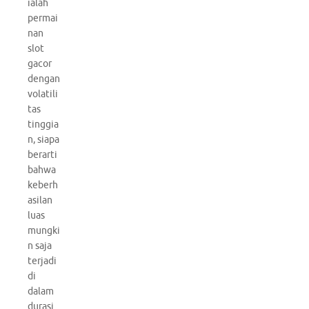
ialah
permai
nan
slot
gacor
dengan
volatili
tas
tinggia
n, siapa
berarti
bahwa
keberh
asilan
luas
mungki
n saja
terjadi
di
dalam
durasi