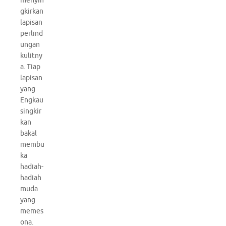
menyin
gkirkan
lapisan
perlind
ungan
kulitny
a. Tiap
lapisan
yang
Engkau
singkir
kan
bakal
membu
ka
hadiah-
hadiah
muda
yang
memes
ona.