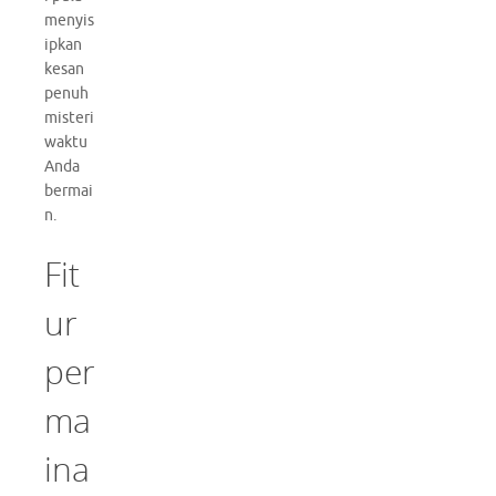
menyis
ipkan
kesan
penuh
misteri
waktu
Anda
bermai
n.
Fit
ur
per
ma
ina