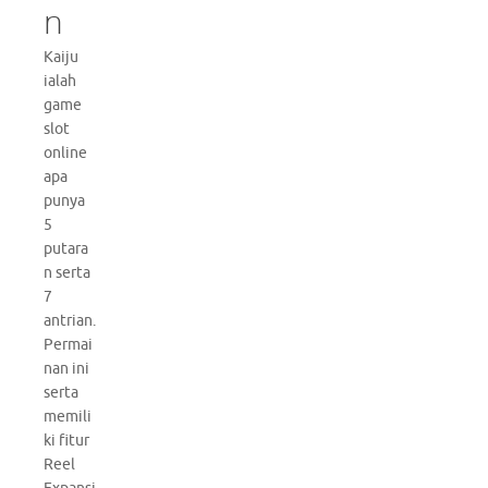
n
Kaiju
ialah
game
slot
online
apa
punya
5
putara
n serta
7
antrian.
Permai
nan ini
serta
memili
ki fitur
Reel