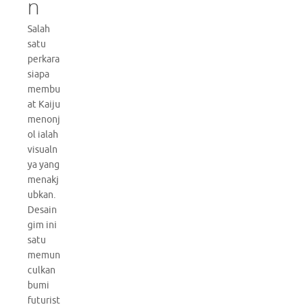
n
Salah
satu
perkara
siapa
membu
at Kaiju
menonj
ol ialah
visualn
ya yang
menakj
ubkan.
Desain
gim ini
satu
memun
culkan
bumi
futurist