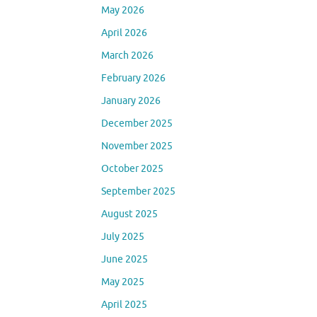
May 2026
April 2026
March 2026
February 2026
January 2026
December 2025
November 2025
October 2025
September 2025
August 2025
July 2025
June 2025
May 2025
April 2025