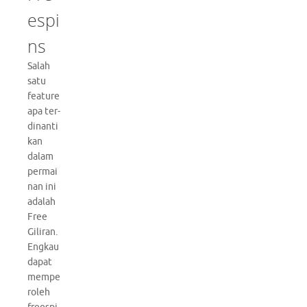
espi
ns
Salah
satu
feature
apa ter-
dinanti
kan
dalam
permai
nan ini
adalah
Free
Giliran.
Engkau
dapat
mempe
roleh