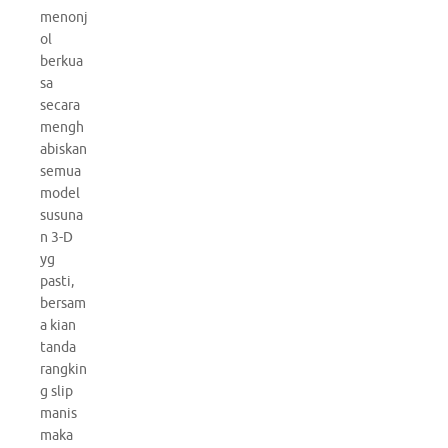
menonj
ol
berkua
sa
secara
mengh
abiskan
semua
model
susuna
n 3-D
yg
pasti,
bersam
a kian
tanda
rangkin
g slip
manis
maka