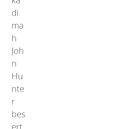
di
ma
h
Joh
n
Hu
nte
r
bes
ert