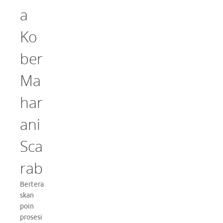
a
Ko
ber
Ma
har
ani
Sca
rab
Bertera
skan
poin
prosesi