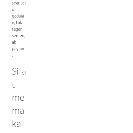
seanter
o
gadaia
n, tak
tagan
semenj
ak
payline
.
Sifa
t
me
ma
kai