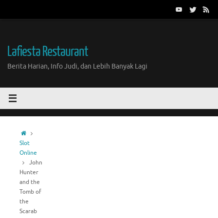
Skip
to
content
Lafiesta Restaurant
Berita Harian, Info Judi, dan Lebih Banyak Lagi
Home
Slot
Online
John
Hunter
and the
Tomb of
the
Scarab