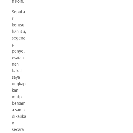
n koin.
Seputa
r
kerusu
han itu,
segena
p
penyel
esaian
nan
bakal
saya
ungkap
kan
mirip
bersam
a-sama
dikalika
n
secara