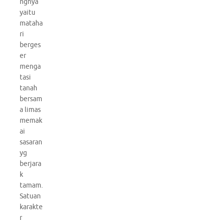
ngnya
yaitu
mataha
ri
berges
er
menga
tasi
tanah
bersam
a limas
memak
ai
sasaran
yg
berjara
k
tamam.
Satuan
karakte
r