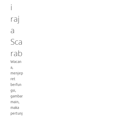
i
raj
a
Sca
rab
Wacan
a,
menjep
ret
berfun
gsi,
gambar
main,
maka
pertunj