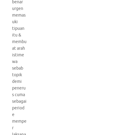
benar
urgen
memas
uki
tipuan
itu &
membu
at arah
istime
wa
sebab
topik
demi
peneru
s cuma
sebagai
period
e
mempe
r
laksana