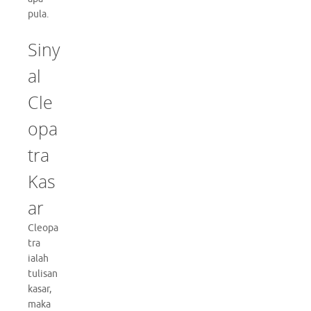
pula.
Siny
al
Cle
opa
tra
Kas
ar
Cleopa
tra
ialah
tulisan
kasar,
maka