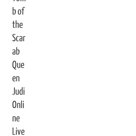
b of
the
Scar
ab
Que
en
Judi
Onli
ne
Live