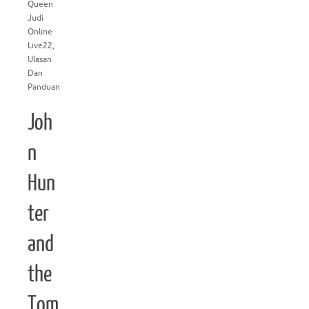
Queen
Judi
Online
Live22,
Ulasan
Dan
Panduan
Joh
n
Hun
ter
and
the
Tom