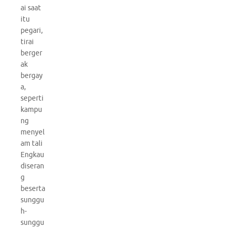
ai saat
itu
pegari,
tirai
berger
ak
bergay
a,
seperti
kampu
ng
menyel
am tali
Engkau
diseran
g
beserta
sunggu
h-
sunggu