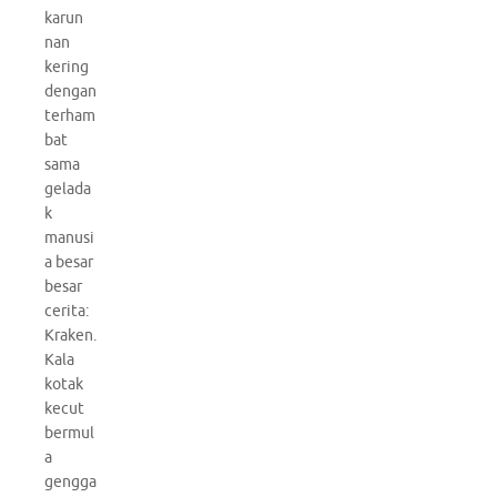
karun
nan
kering
dengan
terham
bat
sama
gelada
k
manusi
a besar
besar
cerita:
Kraken.
Kala
kotak
kecut
bermul
a
gengga