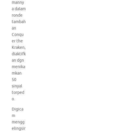
manny
a dalam
ronde
tambah
an
Conqu
er the
Kraken,
diaktifk
an dgn
menika
mkan
50
sinyal
torped
o.
Digica
m
mengg
elingsir