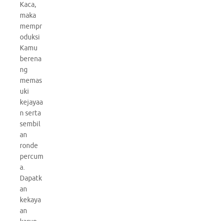
Kaca,
maka
mempr
oduksi
Kamu
berena
ng
memas
uki
kejayaa
n serta
sembil
an
ronde
percum
a.
Dapatk
an
kekaya
an