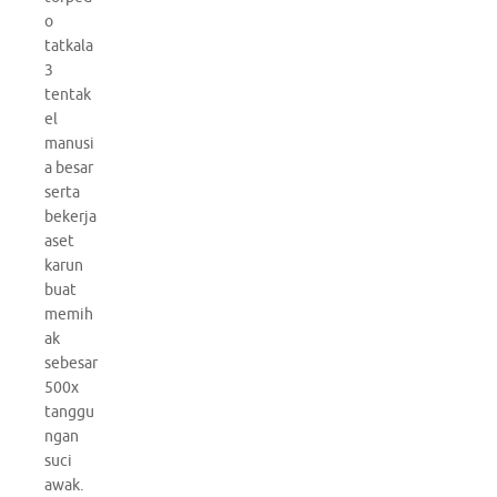
o
tatkala
3
tentak
el
manusi
a besar
serta
bekerja
aset
karun
buat
memih
ak
sebesar
500x
tanggu
ngan
suci
awak.