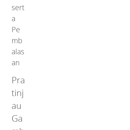
sert
a
Pe
mb
alas
an
Pra
tinj
au
Ga