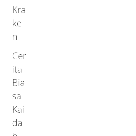
Kra
ke
n
Cer
ita
Bia
sa
Kai
da
h