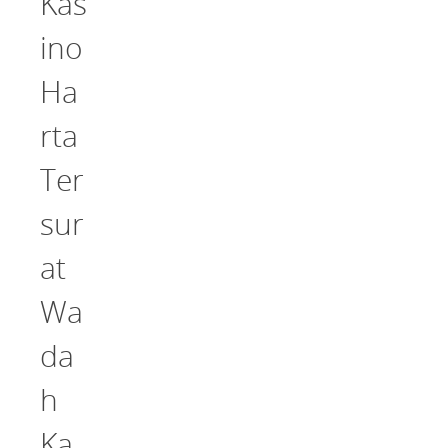
Kas
ino
Ha
rta
Ter
sur
at
Wa
da
h
Ka