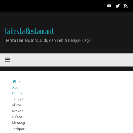
Skip
to
content
Lafiesta Restaurant
Berita Harian, Info Judi, dan Lebih Banyak Lagi
Home
Slot
Online
Eye
of the
Kraken
> Cara
Menang
Jackpot