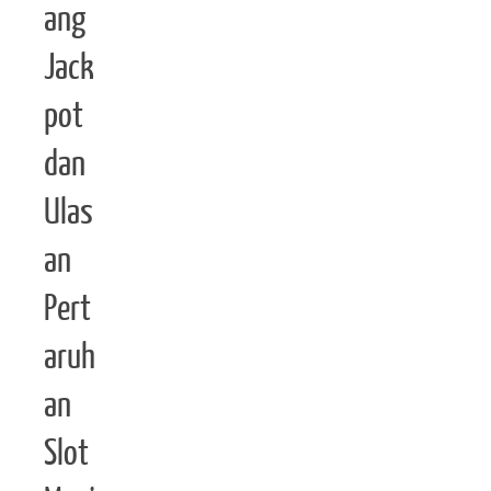
ang
Jack
pot
dan
Ulas
an
Pert
aruh
an
Slot