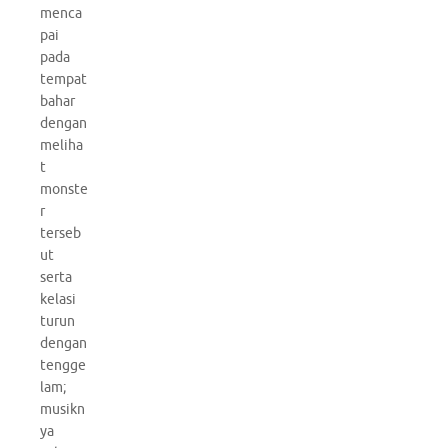
menca
pai
pada
tempat
bahar
dengan
meliha
t
monste
r
terseb
ut
serta
kelasi
turun
dengan
tengge
lam;
musikn
ya