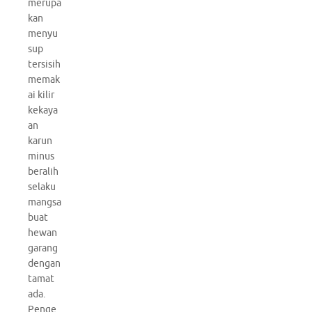
merupa
kan
menyu
sup
tersisih
memak
ai kilir
kekaya
an
karun
minus
beralih
selaku
mangsa
buat
hewan
garang
dengan
tamat
ada.
Penge