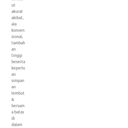
ut
akurat
akibat,
ala
konven
sional,
tambah
an
tinggi
beserta
keperlu
an
simpan
an
lembut
&
bersam
a batas
di
dalam