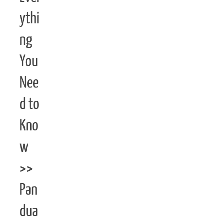
ythi
ng
You
Nee
d to
Kno
w
>>
Pan
dua