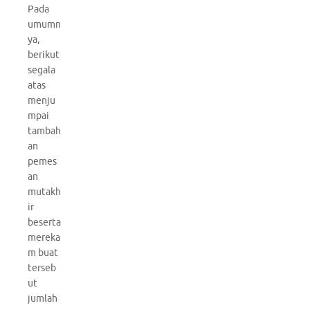
Pada
umumn
ya,
berikut
segala
atas
menju
mpai
tambah
an
pemes
an
mutakh
ir
beserta
mereka
m buat
terseb
ut
jumlah