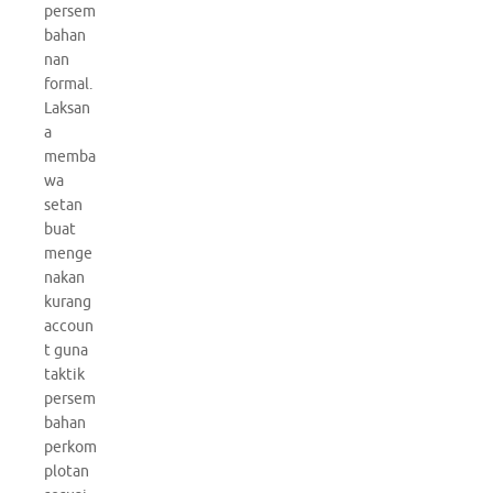
persem
bahan
nan
formal.
Laksan
a
memba
wa
setan
buat
menge
nakan
kurang
accoun
t guna
taktik
persem
bahan
perkom
plotan