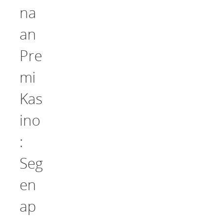
na
an
Pre
mi
Kas
ino
:
Seg
en
ap