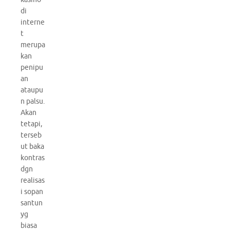
di
interne
t
merupa
kan
penipu
an
ataupu
n palsu.
Akan
tetapi,
terseb
ut baka
kontras
dgn
realisas
i sopan
santun
yg
biasa