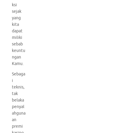
ksi
sejak
yang
kita
dapat
miliki
sebab
keuntu
ngan
Kamu.
Sebaga
i
teknis,
tak
belaka
penyal
ahguna
an
premi
kasino