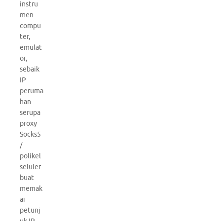
instru
men
compu
ter,
emulat
or,
sebaik
IP
peruma
han
serupa
proxy
Socks5
/
polikel
seluler
buat
memak
ai
petunj