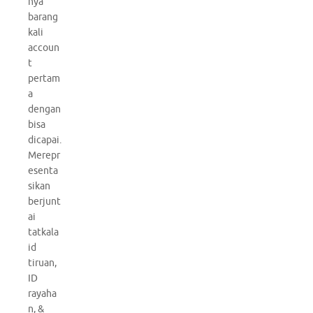
nya
barang
kali
accoun
t
pertam
a
dengan
bisa
dicapai.
Merepr
esenta
sikan
berjunt
ai
tatkala
id
tiruan,
ID
rayaha
n, &