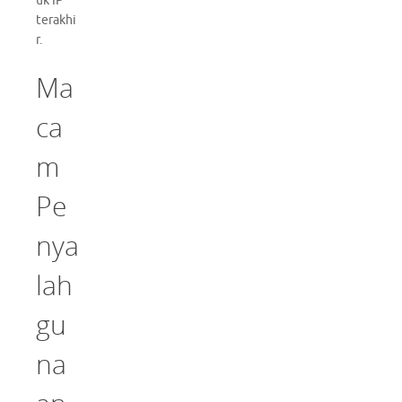
uk IP
terakhi
r.
Ma
ca
m
Pe
nya
lah
gu
na