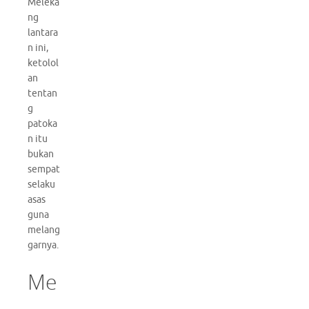
Meleka
ng
lantara
n ini,
ketolol
an
tentan
g
patoka
n itu
bukan
sempat
selaku
asas
guna
melang
garnya.
Me