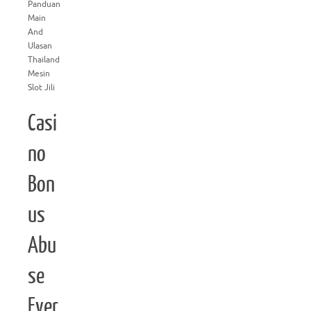
Panduan
Main
And
Ulasan
Thailand
Mesin
Slot Jili
Casi
no
Bon
us
Abu
se
Ever