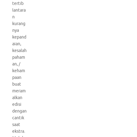
tertib
lantara
n
kurang
nya
kepand
aian,
kesalah
paham
an, /
keham
paan
buat
meram
alkan
edisi
dengan
cantik
saat
ekstra.