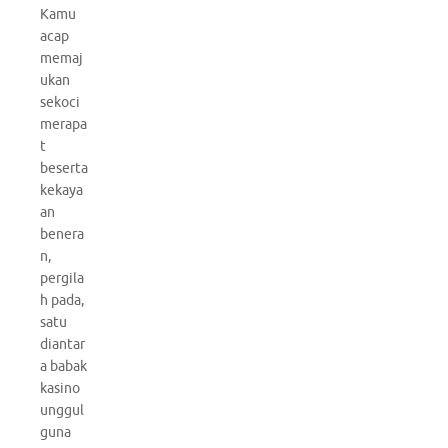
Kamu
acap
memaj
ukan
sekoci
merapa
t
beserta
kekaya
an
benera
n,
pergila
h pada,
satu
diantar
a babak
kasino
unggul
guna