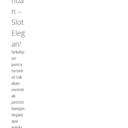
hua
n –
Slot
Eleg
an!
Sekalip
un
punca
terseb
ut tak
akan
memih
ak
pertim
bangan
segala
apa
meski