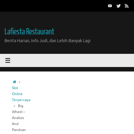
Skip
to
content
Lafiesta Restaurant
Berita Harian, Info Judi, dan Lebih Banyak Lagi
Home
Slot
Online
Terpercaya
Big
Wheel –
Analisis
And
Panduan