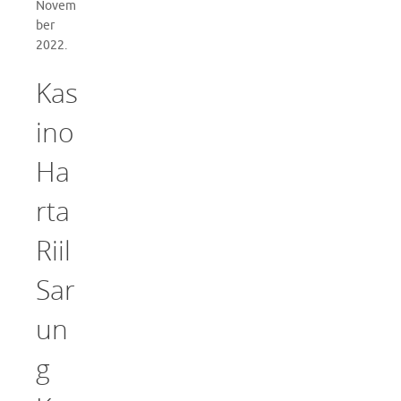
Novem
ber
2022.
Kas
ino
Ha
rta
Riil
Sar
un
g