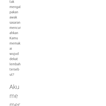
tak
mengal
pakan
awak
sasaran
mencur
ahkan
Kamu
memak
ai
wujud
dekat
lembah
terseb
ut?
Aku
me
mer