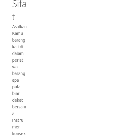
Sifa
t
Asalkan
Kamu
barang
kali di
dalam
peristi
wa
barang
apa
pula
biar
dekat
bersam
a
instru
men
konsek