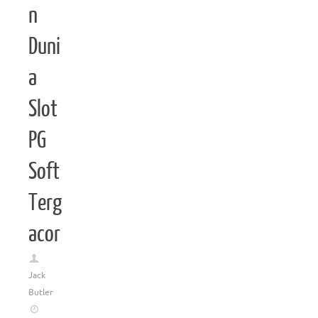
n
Duni
a
Slot
PG
Soft
Terg
acor
Jack
Butler