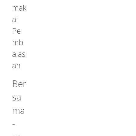
mak
ai
Pe
mb
alas
an
Ber
sa
ma
-