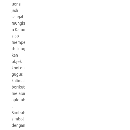
uensi,
jadi
sangat
mungki
n Kamu
siap
mempe
rhitung
kan
objek
konten
gugus
kalimat
berikut
melalui
aplomb
.
Simbol-
simbol
dengan