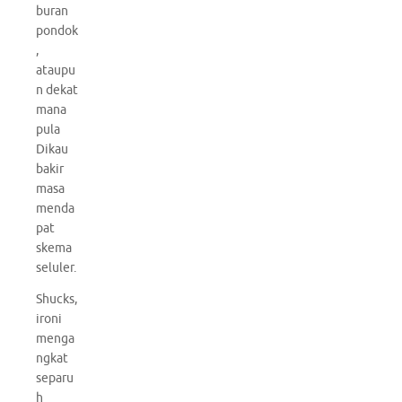
buran
pondok
,
ataupu
n dekat
mana
pula
Dikau
bakir
masa
menda
pat
skema
seluler.
Shucks,
ironi
menga
ngkat
separu
h