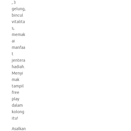
, 3
gelung,
bincul
vitalita
s,
memak
ai
manfaa
t
jentera
hadiah.
Menyi
mak
tampil
free
play
dalam
kolong
itu!
Asalkan