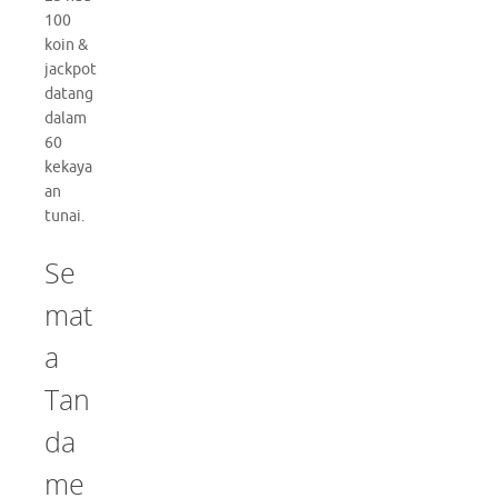
100
koin &
jackpot
datang
dalam
60
kekaya
an
tunai.
Se
mat
a
Tan
da
me