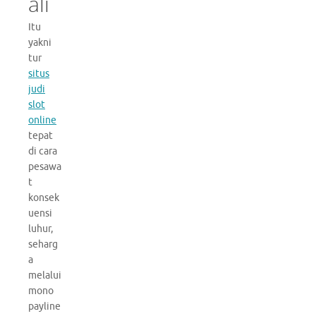
ali
Itu
yakni
tur
situs
judi
slot
online
tepat
di cara
pesawa
t
konsek
uensi
luhur,
seharg
a
melalui
mono
payline