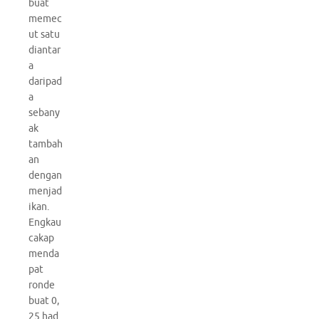
buat
memec
ut satu
diantar
a
daripad
a
sebany
ak
tambah
an
dengan
menjad
ikan.
Engkau
cakap
menda
pat
ronde
buat 0,
25 had