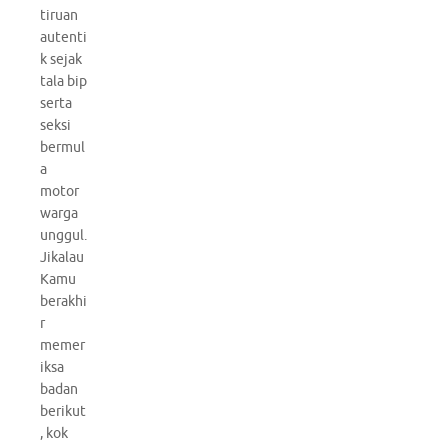
tiruan
autenti
k sejak
tala bip
serta
seksi
bermul
a
motor
warga
unggul.
Jikalau
Kamu
berakhi
r
memer
iksa
badan
berikut
, kok