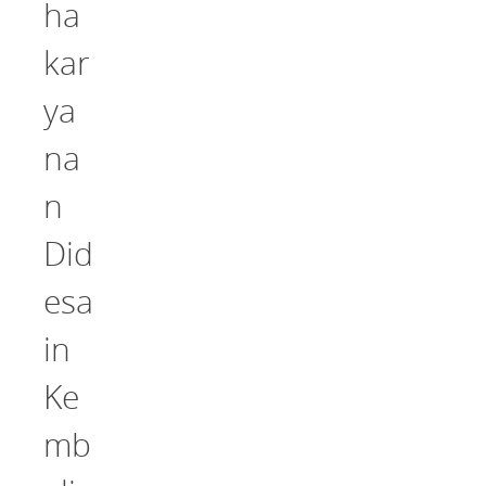
ha
kar
ya
na
n
Did
esa
in
Ke
mb