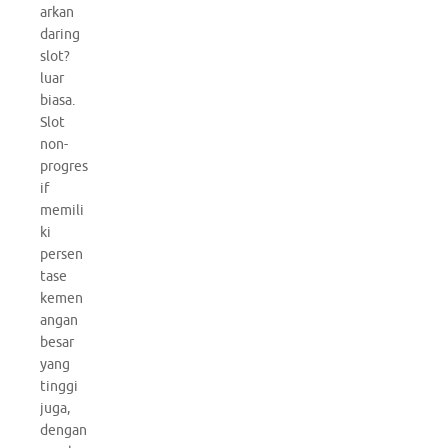
arkan
daring
slot?
luar
biasa.
Slot
non-
progres
if
memili
ki
persen
tase
kemen
angan
besar
yang
tinggi
juga,
dengan