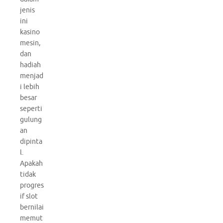
jenis
ini
kasino
mesin,
dan
hadiah
menjad
i lebih
besar
seperti
gulung
an
dipinta
l.
Apakah
tidak
progres
if slot
bernilai
memut