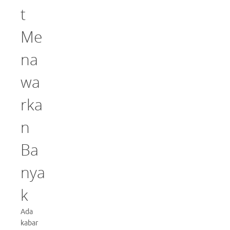
t
Me
na
wa
rka
n
Ba
nya
k
Ada
kabar