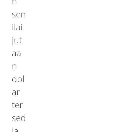
h
sen
ilai
jut
aa
n
dol
ar
ter
sed
ia.