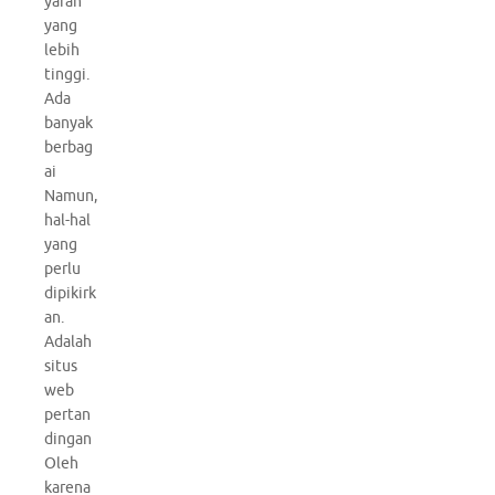
yaran
yang
lebih
tinggi.
Ada
banyak
berbag
ai
Namun,
hal-hal
yang
perlu
dipikirk
an.
Adalah
situs
web
pertan
dingan
Oleh
karena