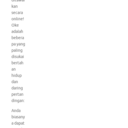
ditawar
kan
secara
online!
Oke
adalah
bebera
pa yang
paling
disukai
bertah
an
hidup
dan
daring
pertan
dingan:
Anda
biasany
a dapat