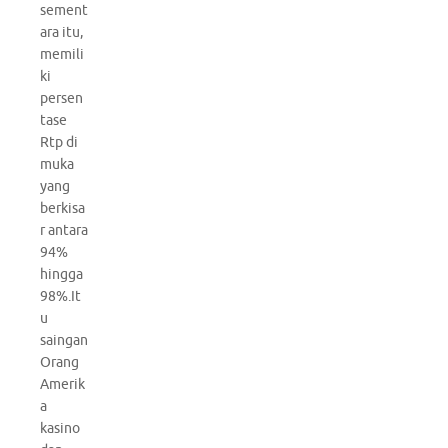
sement
ara itu,
memili
ki
persen
tase
Rtp di
muka
yang
berkisa
r antara
94%
hingga
98%.It
u
saingan
Orang
Amerik
a
kasino