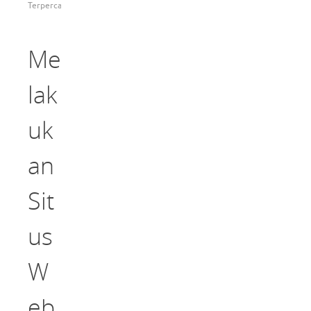
Terpercaya
Me
lak
uk
an
Sit
us
W
eb