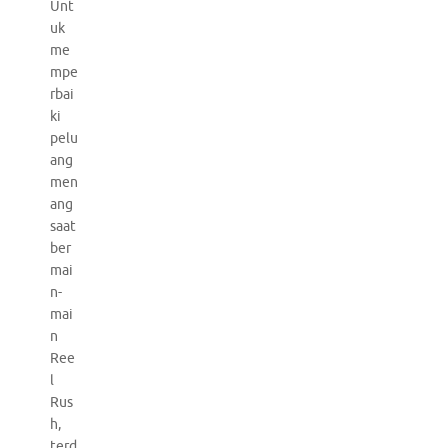
Unt
uk
me
mpe
rbai
ki
pelu
ang
men
ang
saat
ber
mai
n-
mai
n
Ree
l
Rus
h,
terd