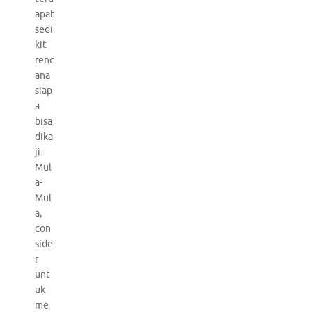
apat
sedi
kit
renc
ana
siap
a
bisa
dika
ji.
Mul
a-
Mul
a,
con
side
r
unt
uk
me