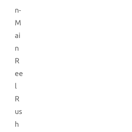
n-
M
ai
n
R
ee
l
R
us
h