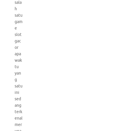
sala
h
satu
gam
e
slot
gac
or
apa
wak
tu
yan
g
satu
ini
sed
ang
terk
enal
mer