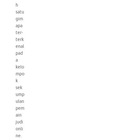
h
satu
gim
apa
ter-
terk
enal
pad
a
kelo
mpo
k
sek
ump
ulan
pem
ain
judi
onli
ne.