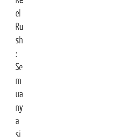
Re
el
Ru
sh
:
Se
m
ua
ny
a
si