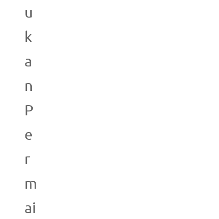
u
k
a
n
P
e
r
m
ai