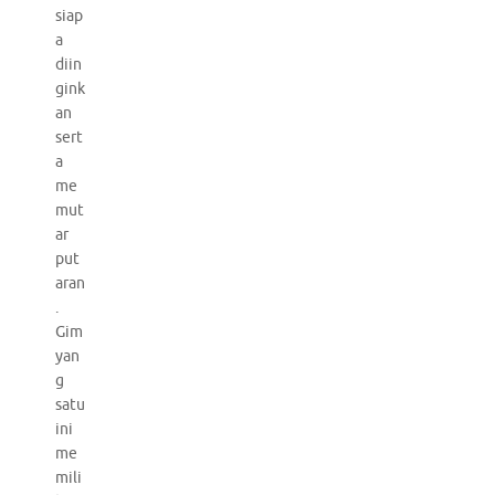
siap
a
diin
gink
an
sert
a
me
mut
ar
put
aran
.
Gim
yan
g
satu
ini
me
mili