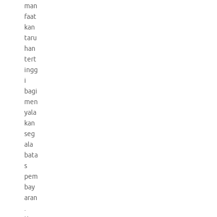
man
faat
kan
taru
han
tert
ingg
i
bagi
men
yala
kan
seg
ala
bata
s
pem
bay
aran
.