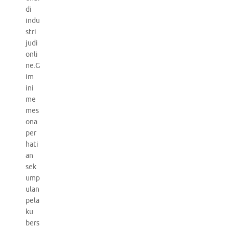
di
indu
stri
judi
onli
ne.G
im
ini
me
mes
ona
per
hati
an
sek
ump
ulan
pela
ku
bers