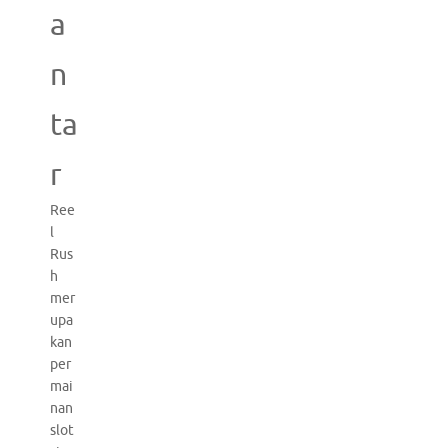
a
n
ta
r
Ree
l
Rus
h
mer
upa
kan
per
mai
nan
slot