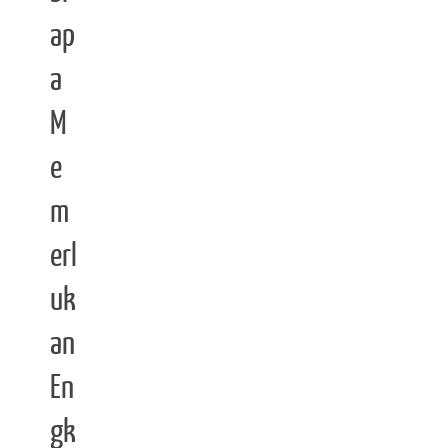
ap
a
M
e
m
erl
uk
an
En
gk