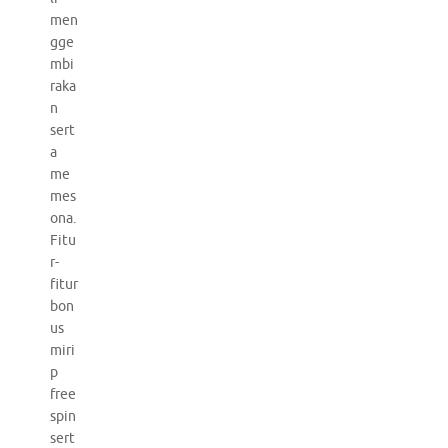
men
gge
mbi
raka
n
sert
a
me
mes
ona.
Fitu
r-
fitur
bon
us
miri
p
free
spin
sert