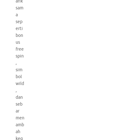
arik
sam
a
sep
erti
bon
us
free
spin
,
sim
bol
wild
,
dan
seb
ar
men
amb
ah
keg