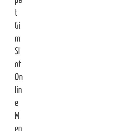
pa
t
Gi
m
Sl
ot
On
lin
e
M
en