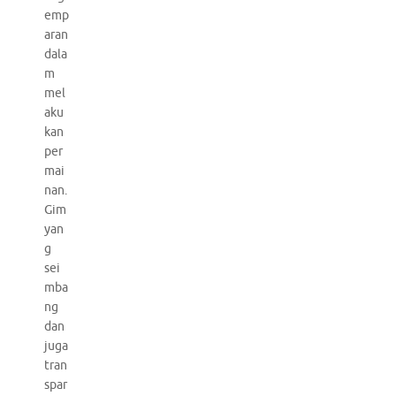
emp
aran
dala
m
mel
aku
kan
per
mai
nan.
Gim
yan
g
sei
mba
ng
dan
juga
tran
spar