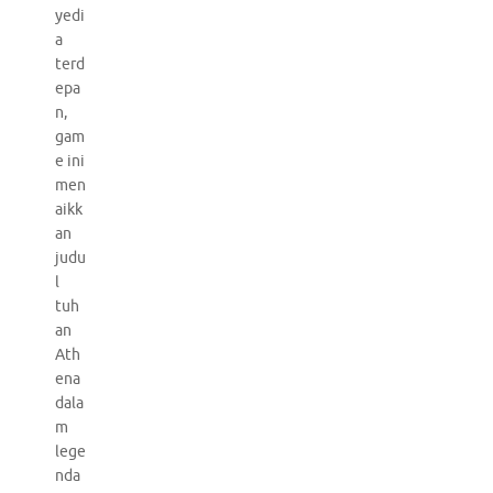
yedi
a
terd
epa
n,
gam
e ini
men
aikk
an
judu
l
tuh
an
Ath
ena
dala
m
lege
nda