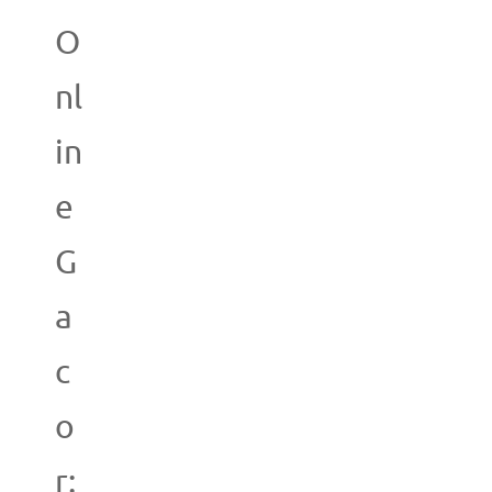
O
nl
in
e
G
a
c
o
r: