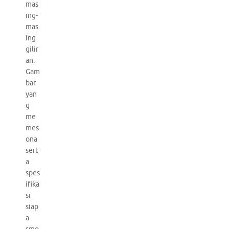
mas
ing-
mas
ing
gilir
an.
Gam
bar
yan
g
me
mes
ona
sert
a
spes
ifika
si
siap
a