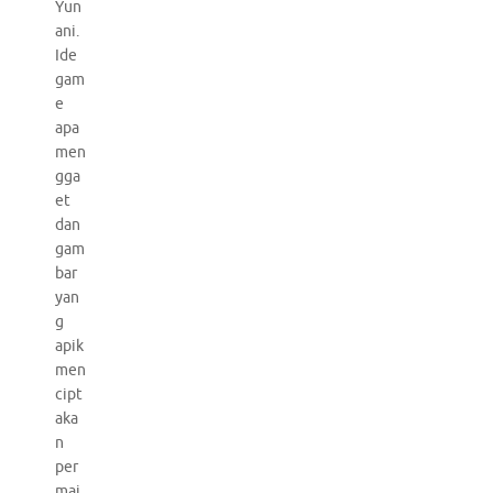
Yun
ani.
Ide
gam
e
apa
men
gga
et
dan
gam
bar
yan
g
apik
men
cipt
aka
n
per
mai