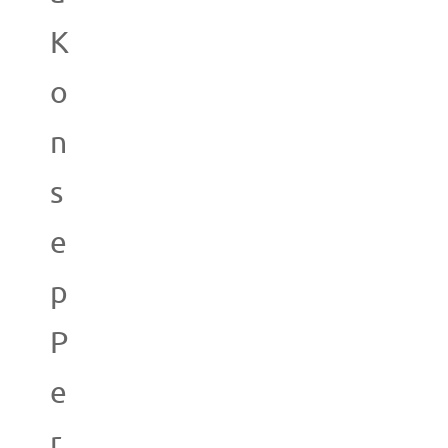
K
o
n
s
e
p
P
e
r