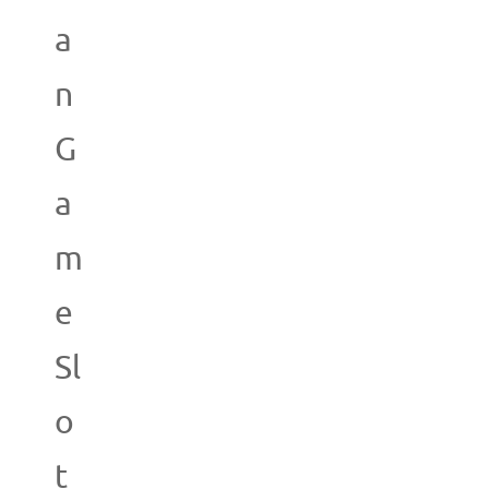
a
n
G
a
m
e
Sl
o
t