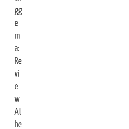
gg
e
m
a:
Re
vi
e
w
At
he