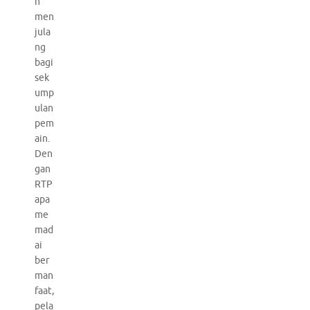
n
men
jula
ng
bagi
sek
ump
ulan
pem
ain.
Den
gan
RTP
apa
me
mad
ai
ber
man
faat,
pela