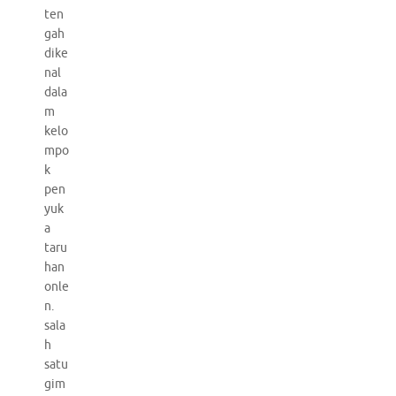
ten
gah
dike
nal
dala
m
kelo
mpo
k
pen
yuk
a
taru
han
onle
n.
sala
h
satu
gim