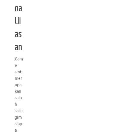
na
Ul
as
an
Gam
e
slot
mer
upa
kan
sala
h
satu
gim
siap
a