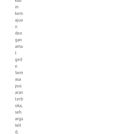
kau
m
kem
ajua
n
den
gan
ama
t
ged
e.
Sem
asa
pus
aran
terb
uka,
seh
arga
Wil
d,