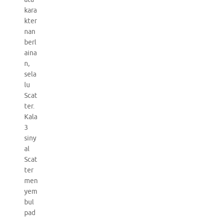
kara
kter
nan
berl
aina
n,
sela
lu
Scat
ter.
Kala
3
siny
al
Scat
ter
men
yem
bul
pad