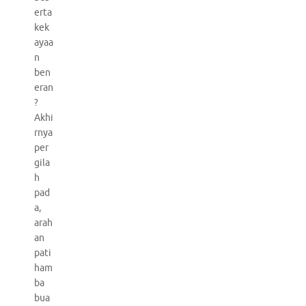
erta
kek
ayaa
n
ben
eran
?
Akhi
rnya
per
gila
h
pad
a,
arah
an
pati
ham
ba
bua