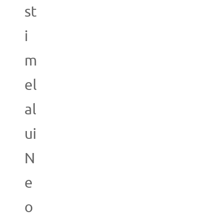
st
i
m
el
al
ui
N
e
o