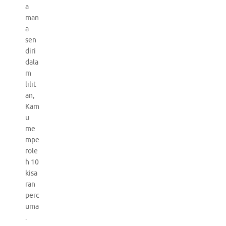
a
man
a
sen
diri
dala
m
lilit
an,
Kam
u
me
mpe
role
h 10
kisa
ran
perc
uma
.