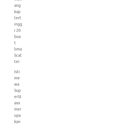
ang
kap
tert
ingg
i 20
bua
t
lima
Scat
ter.
Isti
me
wa
Sup
erSt
axx
mer
upa
kan