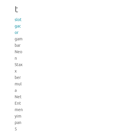
t
slot
gac
or
gam
bar
Neo
n
Stax
x
ber
mul
a
Net
Ent
men
yim
pan
5