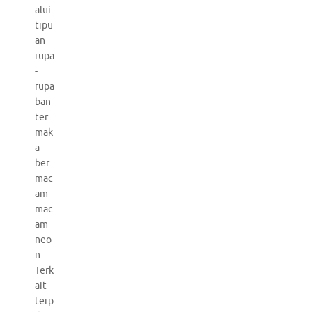
alui
tipu
an
rupa
-
rupa
ban
ter
mak
a
ber
mac
am-
mac
am
neo
n.
Terk
ait
terp