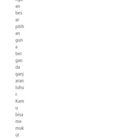
an
bes
ar
pilih
an
gun
a
ber
gan
da
ganj
aran
luhu
r.
Kam
u
bisa
me
muk
ul