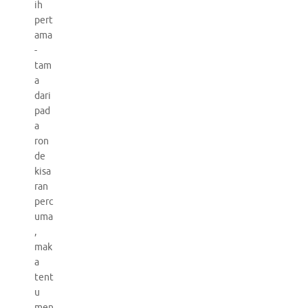
ih
pert
ama
-
tam
a
dari
pad
a
ron
de
kisa
ran
perc
uma
,
mak
a
tent
u
men