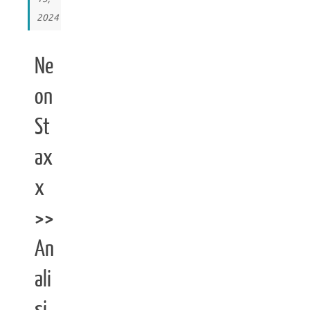
2024
Ne
on
St
ax
x
>>
An
ali