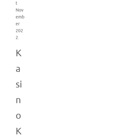
t
Nov
emb
er
202
2.
K
a
si
n
o
K