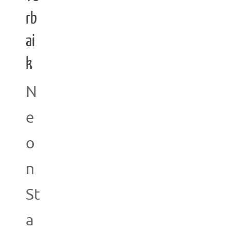
rb
ai
k
N
e
o
n
St
a