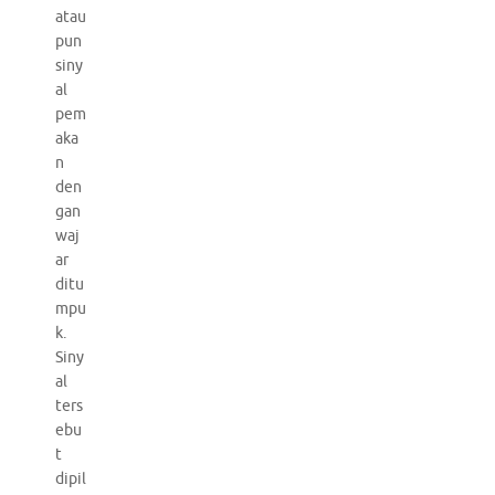
atau
pun
siny
al
pem
aka
n
den
gan
waj
ar
ditu
mpu
k.
Siny
al
ters
ebu
t
dipil