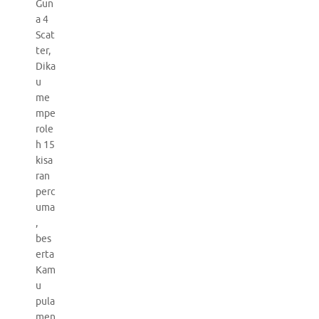
Gun
a 4
Scat
ter,
Dika
u
me
mpe
role
h 15
kisa
ran
perc
uma
,
bes
erta
Kam
u
pula
men