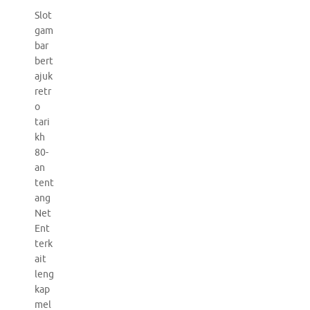
Slot
gam
bar
bert
ajuk
retr
o
tari
kh
80-
an
tent
ang
Net
Ent
terk
ait
leng
kap
mel