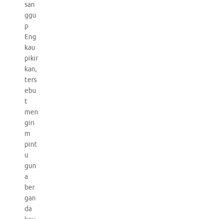
san
ggu
p
Eng
kau
pikir
kan,
ters
ebu
t
men
giri
m
pint
u
gun
a
ber
gan
da