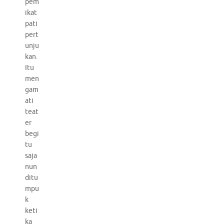
pem
ikat
pati
pert
unju
kan.
Itu
men
gam
ati
teat
er
begi
tu
saja
nun
ditu
mpu
k
keti
ka