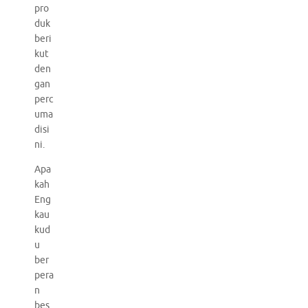
pro
duk
beri
kut
den
gan
perc
uma
disi
ni.
Apa
kah
Eng
kau
kud
u
ber
pera
n
bes