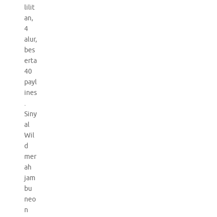
lilit
an,
4
alur,
bes
erta
40
payl
ines
.
Siny
al
Wil
d
mer
ah
jam
bu
neo
n