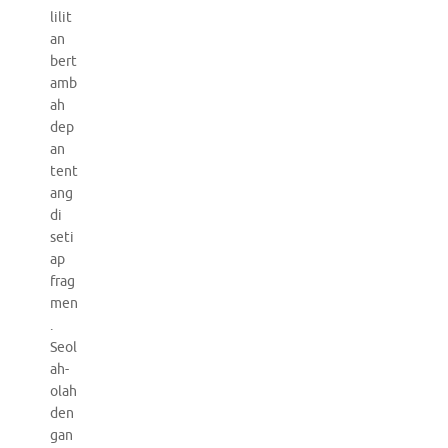
lilit
an
bert
amb
ah
dep
an
tent
ang
di
seti
ap
frag
men
.
Seol
ah-
olah
den
gan