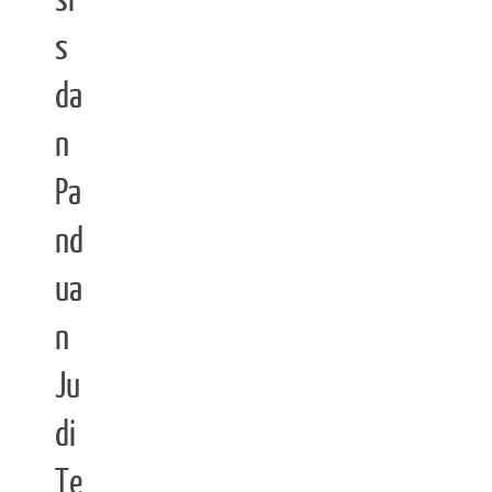
si
s
da
n
Pa
nd
ua
n
Ju
di
Te