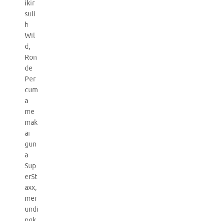
ikir
suli
h
Wil
d,
Ron
de
Per
cum
a
me
mak
ai
gun
a
Sup
erSt
axx,
mer
undi
ngk