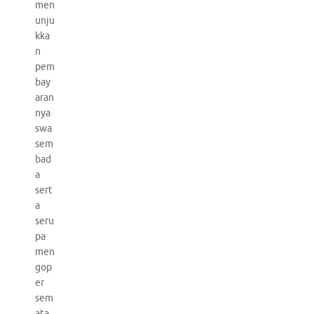
men
unju
kka
n
pem
bay
aran
nya
swa
sem
bad
a
sert
a
seru
pa
men
gop
er
sem
ata