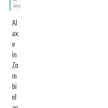
2023
Al
ax
e
in
Zo
m
bi
el