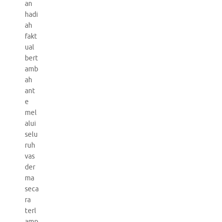
an
hadi
ah
fakt
ual
bert
amb
ah
ant
e
mel
alui
selu
ruh
vas
der
ma
seca
ra
terl
amp