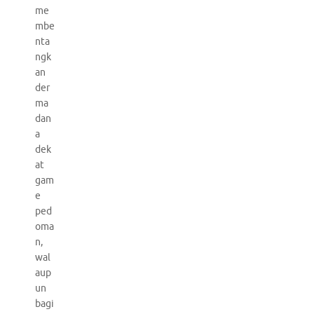
me
mbe
nta
ngk
an
der
ma
dan
a
dek
at
gam
e
ped
oma
n,
wal
aup
un
bagi