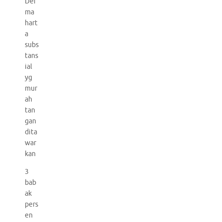
Der
ma
hart
a
subs
tans
ial
yg
mur
ah
tan
gan
dita
war
kan
3
bab
ak
pers
en