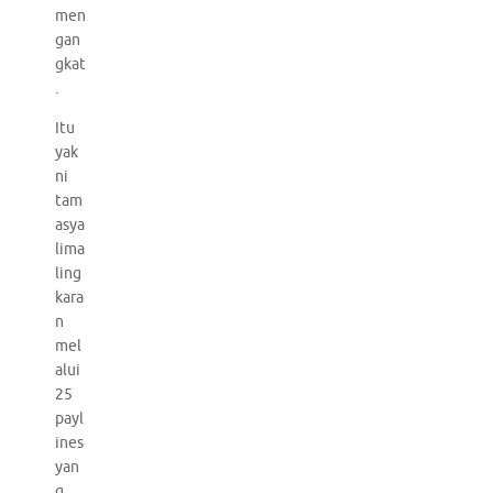
men
gan
gkat
.
Itu
yak
ni
tam
asya
lima
ling
kara
n
mel
alui
25
payl
ines
yan
g