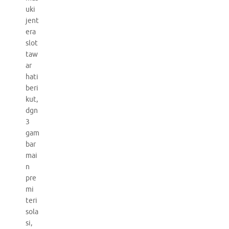
uki
jent
era
slot
taw
ar
hati
beri
kut,
dgn
3
gam
bar
mai
n
pre
mi
teri
sola
si,