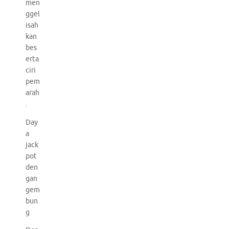
men
ggel
isah
kan
bes
erta
ciri
pem
arah
.
Day
a
jack
pot
den
gan
gem
bun
g