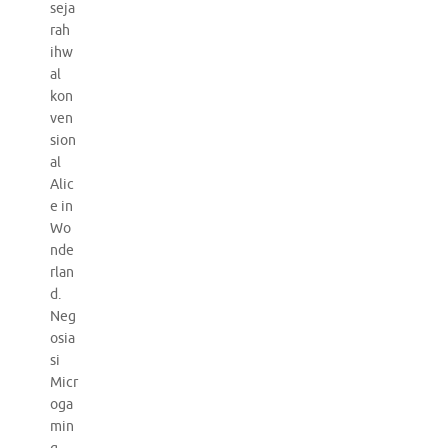
seja
rah
ihw
al
kon
ven
sion
al
Alic
e in
Wo
nde
rlan
d.
Neg
osia
si
Micr
oga
min