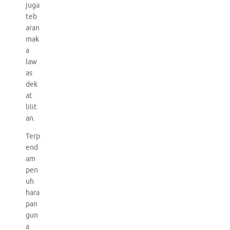
juga
teb
aran
mak
a
law
as
dek
at
lilit
an.
Terp
end
am
pen
uh
hara
pan
gun
a