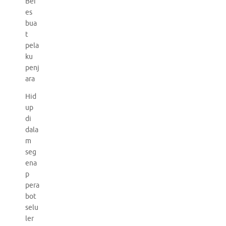
Ber
es
bua
t
pela
ku
penj
ara
Hid
up
di
dala
m
seg
ena
p
pera
bot
selu
ler