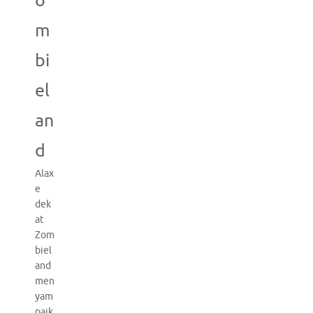
o
m
bi
el
an
d
Alax
e
dek
at
Zom
biel
and
men
yam
paik