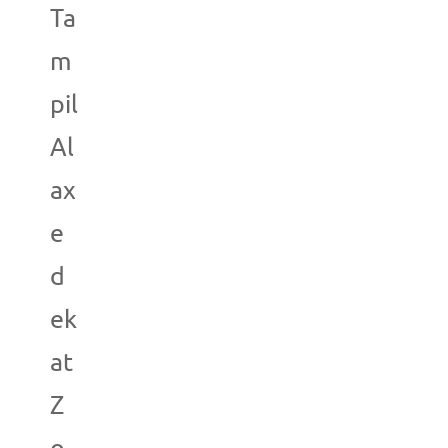
Ta
m
pil
Al
ax
e
d
ek
at
Z