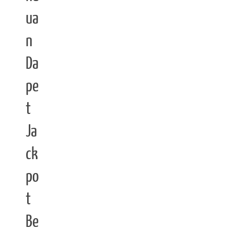
ua
n
Da
pe
t
Ja
ck
po
t
Be