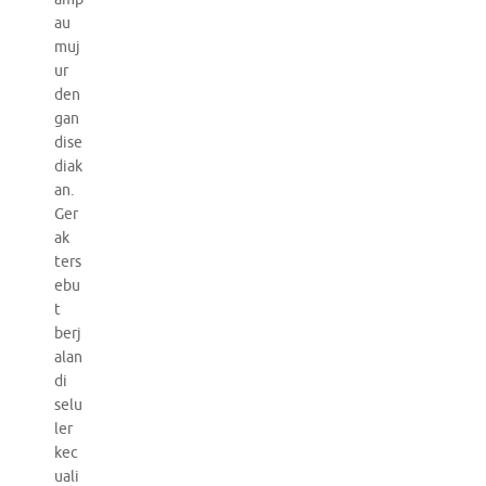
au
muj
ur
den
gan
dise
diak
an.
Ger
ak
ters
ebu
t
berj
alan
di
selu
ler
kec
uali