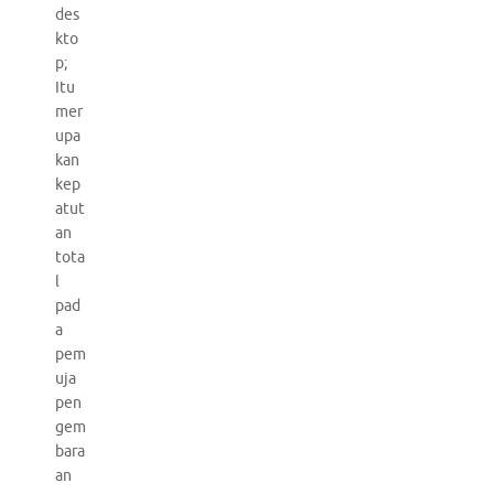
des
kto
p;
Itu
mer
upa
kan
kep
atut
an
tota
l
pad
a
pem
uja
pen
gem
bara
an