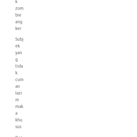
k
zom
bie
ang
ker
Subj
ek
yan
g
tida
k
cum
an
lazi
m
mak
a
khu
sus