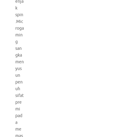
enja
k
spin
.Mic
roga
min
g
san
gka
men
yus
un
pen
uh
sifat
pre
mi
pad
a
me
mas