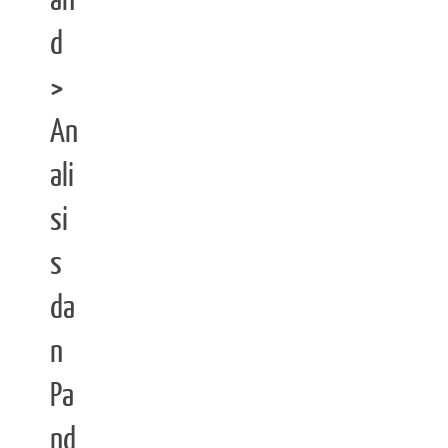
an
d
>
An
ali
si
s
da
n
Pa
nd