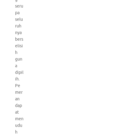
seru
pa
selu
ruh
nya
bers
elisi
h
gun
a
dipil
ih.
Pe
mer
an
dap
at
men
udu
h