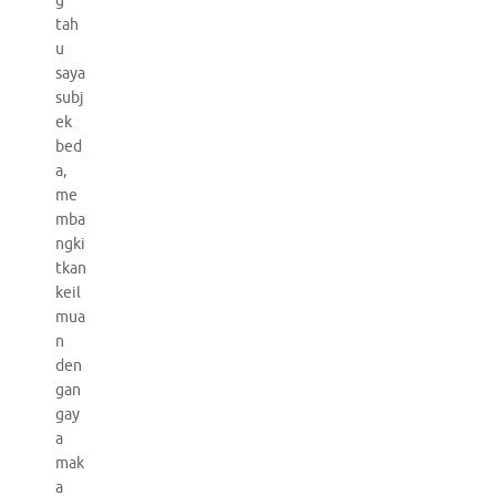
g
tah
u
saya
subj
ek
bed
a,
me
mba
ngki
tkan
keil
mua
n
den
gan
gay
a
mak
a