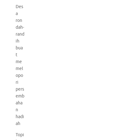
Des
a
ron
dah-
rand
ih
bua
t
me
mel
opo
ri
pers
emb
aha
n
hadi
ah
Topi