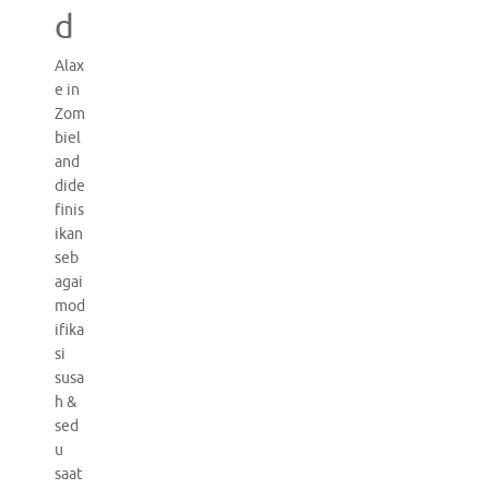
d
Alax
e in
Zom
biel
and
dide
finis
ikan
seb
agai
mod
ifika
si
susa
h &
sed
u
saat